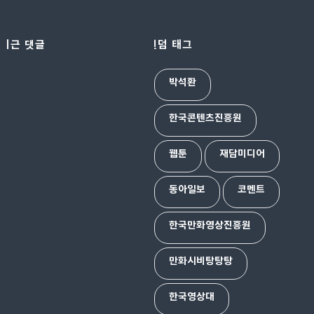
최근 댓글
랜덤 태그
박석환
한국콘텐츠진흥원
웹툰
재담미디어
동아일보
코멘트
한국만화영상진흥원
만화시비탕탕탕
한국영상대