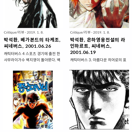
만화의 설정을 한 단계 뛰어넘는다.
무룡으로 바뀌었다가 추공이라는 이
‘아톰’이나 ‘사이보그 009’, ‘Z맨’이 조
름을 갖게 됐다. 지금은 고인이 된 작
정 가능한 기계 상태를 거부하고 자발
가가 이스트우드를 모델로 했다고 굳
적인 행동 양식을 지니고 있는데 비해
이 설명했을 만큼 추공은 아무렇게나
‘마징가’는 조정 가능한 기계 상태를
버려져서 길들여지지 않은 야생의 동
Critique/리뷰
·
2019. 1. 8.
Critique/리뷰
·
2019. 1. 8.
유지하고 있는 로봇이다. 기계적인 운
물 같은 느낌을 지녔다. 항상 입고 있
영 방식의 대표적인 거대 로봇 만화가
는 검은 장포 처럼 길게 늘어트린 머
박석환, 베가본드의 타케조,
박석환, 은하영웅전설의 라
‘철인28호’라면 ‘마징가Z`는 탑승형
리칼과 날카로운 듯 우수에 젖은 눈동
씨네버스, 2001.06.26
인하르트, 씨네버스,
거대 로봇 만화의 원조 격이다. 마치
자, 살짝 올라간 턱 끝의 거만함만큼
2001.06.19
캐릭터버스 4 스포츠 경기에 출전 한
자동차를 운전하듯 자가 운전 방식을
이나 스스로에게도 관대하지 못한 절
사무라이가수 백지영이 돌아왔다. 백
캐릭터버스 3. 아름다운 히어로의 표
취한 최초의 로봇 만화이다. 사이보그
대 고독감. 추공은 여럿이 함께 있을
지영은 무대에 올라 스타가 되기 위해
독스러운 야망 영웅들의 전설 전설은
만화의..
때보다 적을 앞에두고 혼자 있을 ..
노력했고, 결국 다른 이들의 손에서만
재미있다. 전설 따라 삼천리 같은 오
옮겨지던 별을 손에 넣었다. 그러나
래 된 옛 것의 이야기도 그렇거니와,
‘사생활’이 담긴 비디오가 인터넷을
현재의 시점을 아주 먼 미래로 설정하
통해 순식간에 퍼져 ‘몰카와 오현
고 이를 목격한 듯한 전지적 시점의
경’에 이은 또 하나의 인터넷 신화를
화자에게 듣는 것도 그렇다. 구술로
만들고 사라졌다. 하지만 백지영은 새
전해지는 전설이 허황 된 이미지를 남
벽 이슬에 녹아 버리는 별의 인생을
발하는 것에 그친다면 어문으로 전달
거부했다. 인터넷에 대한 피해의식이
되는 전설은 종이 한 장의 폭만큼이나
클 것이라고 믿었으나 보란 듯이 새로
분명하고, 뚜렷한 기록만큼이나 선명
운 인터넷 업체의 광고에 출연해서 바
하다. 그래서 구전되는 민가의 이야기