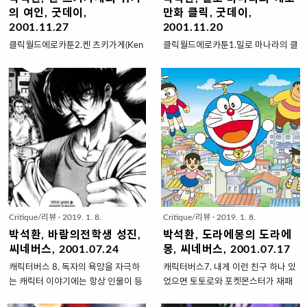
의 여인, 굿데이,
만화 클릭, 굿데이,
2001.11.27
2001.11.20
클릭월드에로카툰2.켄 츠키가게(Ken
클릭월드에로카툰1.밀로 마나라의 클
Tsukikage, ケン月影)의 관능 현대극
릭 에로비디오 업계의 흉내내기나 베
부스스한 얼굴로 현관까지 남편을 배
껴 먹기에 짜증나는 이들도 있겠지만
웅하는 아내. 남편이 퇴근해서 돌아오
원래 있던 것을 기가 찰 정도로 재미
면 화장기 없는 얼굴에 후줄근한 추리
나게 변형한 작품은 미소를 자아낸다.
닝 차림으로 저녁상을 차린다. 오늘도
몇년 전 비디오영화로 출시됐던 외국
업무에 바쁜 직장인 남편. 업무상 잠
산 성애영화 도 패러디의 묘미가 느껴
깐 나간 곳은 사무실 밀집지역 아니면
지는 작품이다. 첩보영화의 대명사인
유흥가. 만나는 여자들은 모두 색조화
의 설정에 만화 을 교묘하게 섞은 `재
장에 미끈한 몸매를 드러낸다. 아내의
치만발` `섹시만발` 에로영화였다. 만
모습을 찾을 수 없는 그 시간. 도대체
화 은 이탈리아의 세계적인 만화작가
아내는 무엇을 하고 있을까? 간혹 집
밀로 마나라(milomanara.com)의 히
Critique/리뷰
·
2019. 1. 8.
Critique/리뷰
·
2019. 1. 8.
밖에서 만나는 아내는 다르다. 부스스
트작이다. 마나라의 성애만화는 서정
하지도 후줄근하지도 않은 정갈한 모
적이고 아름다운 화풍을 바탕으로 한
박석환, 바람의전학생 성진,
박석환, 도라에몽의 도라에
습. 섹시함이 묻어나는 눈웃음까지.
다. 정교한 데생과 풍속화집을 연상시
씨네버스, 2001.07.24
몽, 씨네버스, 2001.07.17
아내는 지금 어디에서 어떤 모습을 하
키는 배경의 깊이는 뛰어난 장인의 솜
캐릭터버스 8. 독자의 욕망을 자극하
캐릭터버스7. 내게 이런 친구 하나 있
고 있을까? 집 안에서의 모습일까? 집
씨를 보여준다. 여기에 기묘한 상상력
는 캐릭터 이야기에는 항상 인물이 등
었으면 토토로와 포켓몬스터가 재패
밖에서의 모습일까? 이처럼 집에 있
과 도발적인 연출, 몽환적인 이야기전
장한다. 이야기의 주인이 되는 인물.
니메이션의 세계화와 일본문화산업
는 아내를 걱정하는 남편의 모습을 그
개가 맞물려 유럽풍 성인만화의 정수