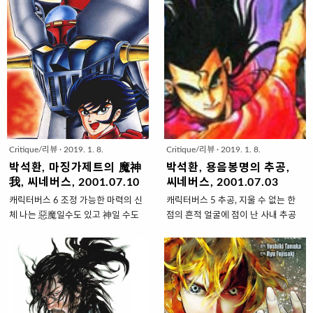
주인이 되어 자신의 이야기를 주변의
의 국내 시장 안착을 위한 대표 선수
린 작품이 켄..
를 보여준다. 단정함을 강조하..
것으로, 저만치 존재하는 세상의 것으
로 올 여름 극장가에서 격돌한다. 남
로 만드는 주인공이 등장한다. 이야기
의 나라까지 와서 쌈판을 벌이는 것이
를 접하는 이들은 그 주인공의 개인사
낯설지 않을 정도가 된 재패니메이션
속으로 조금씩 빠져든다. ‘내 삶의 주
의 무게가 새삼스러운 터에 일본만화
인공’인 나와는 아무 상관없는 이야기
의 ‘또 다른 신’으로 평가받고 있는 후
에 두터운 관심, 괜찮은 신뢰, 강력한
지토 F. 후지오 원작의 이 공중파를 탄
애착을 내비치며 ‘자기 동일시’의 최
다. 7월 9일 52회 분량으로 제작됐던
면에 빠져든다. 별도의 세상은 내가
TV판 애니메이션의 첫 회가 MBC에
관계하는 세상이 되고 내 주변의 이야
서 방송됐다. 73년 일본 아사히 TV에
Critique/리뷰
·
2019. 1. 8.
Critique/리뷰
·
2019. 1. 8.
기가 된다. 현대 스토리만화는 이를
서 방영을 시작한 이래 과 함께 일본
가장 치밀한 수법으로 이용한다. 만화
내 최장수 애니메이션으로 군림하고
박석환, 마징가제트의 魔神
박석환, 용음봉명의 추공,
잡지를 기반으로 장대한 스토리를 이
있는 도라에몽은 동짜몽이라는 해적
我, 씨네버스, 2001.07.10
씨네버스, 2001.07.03
슈에 따라 조각조각 나누어 소개하는
판 만화로 우리에게도 익숙하다. 극장
캐릭터버스 6 조정 가능한 마력의 신
캐릭터버스 5 추공, 지울 수 없는 한
형식을 취하면서 ‘다음 편에 계속’이
용 장편만 20 여 편이 제작, 6천만 명
체 나는 惡魔일수도 있고 神일 수도
점의 흔적 얼굴에 점이 난 사내 추공
라는 관습적 최면을 건다. 캐릭터는
이상의 관객을 동원하고 있는 은 지금
있다 ‘기운 센 천하장사 무쇠로 만든
은 한국 창작 무협만화의 대가 이재학
독자의 욕망을 닮을 수 있..
도 18세 이상만 출입..
사람! 인조인간 로봇트 마징가～Z!`
의 작품에 고정 출연했던 캐릭터이다.
목청이 터져라 외쳤던 TV 만화영화
허리우드 서부영화의 대표적인 배우
의 주제가 중 한 대목이다. 무쇠로 만
클린트 이스트우드를 모델로 했다는
든 사람이어서 인조인간이고 로봇이
이 캐릭터는 1981년 무송이란 이름
라는 설정은 사이보그나 초인간 유 SF
으로 처음 이재학 유의 만화에 등장,