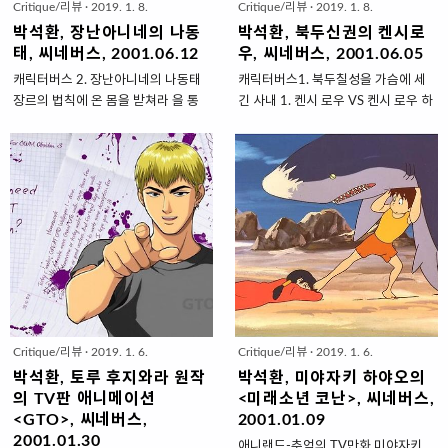
Critique/리뷰
·
2019. 1. 8.
Critique/리뷰
·
2019. 1. 8.
다 앞에 당당히 선 모습을 보여줬고,
보다 기록되는 왕조와 영웅들의 이야
자신의 좌절 신화를 ‘지나가던 개에
기는 탐스러운 ‘볼 것’, ‘읽을 거리’로서
박석환, 장난아니네의 나동
박석환, 북두신권의 켄시로
물린 것’이라고 묘사한 포스터의 음반
가치를 지닌다. 전설이 가치를 지닌다
태, 씨네버스, 2001.06.12
우, 씨네버스, 2001.06.05
을 발표했다. 백지영을 통해 이 남자
는 것은 ‘가치’를 측정하는 현재의 시
캐릭터버스 2. 장난아니네의 나동태
캐릭터버스1. 북두칠성을 가슴에 세
를 보겠다는 의도는 어쩌면 당치 않을
선에 따라 그 전설이 편집될 수 있음
장르의 법칙에 온 몸을 받쳐라 을 통
긴 사내 1. 켄시 로우 VS 켄시 로우 하
수 있으나 백지영과 의 사무라이 타케
을 보여준다. 냉전시대 전술 교본으로
해 가출한 주부의 비하인드 스토리를
라 테츠오의 박력 넘치는 필치와 화면
조는 닮았다. 나를 죽일 셈..
서 읽히던 가 현재에 이르러서는 인간
춤과 노래를 뒤섞어 동화적으로 표현
구성, 대형 서사극 전문 스토리텔러
경영을 위한 처세술 교본..
했던 김태곤 감독이 마음먹고 화려한
부론손의 능숙한 이야기 전개. 1990
액션과 코미디를 버무린 만화적 영상
년대 초반 등장해서 밀레니언 셀러를
의 작품을 준비했다. 학원무림액션이
기록하고 스테디셀러로서의 위상을
라는 새로운 장르명을 달고 출발한 영
획득한 작품이 이다. 이 작품의 주인
화 는 ‘액션 미소년’ 장혁에게 교복을
공 켄시 로우가 돌아왔다. ‘소년점프’
입히고 에서 관객의 눈을 번쩍 뜨이게
6백 만 부 판매 신화를 만들어내며 일
했던 와이어액션을 도입했다. 학원무
본 잡지만화의 황금기를 함께 했던 편
림액션이라는 장르코드는 영화 역사
집장 호리에 노부히코와 한 배를 타고
에서 찾아보기 힘들다. 당연히 다수의
귀환환 켄시 로우의 무대는 이다. 의
Critique/리뷰
·
2019. 1. 6.
Critique/리뷰
·
2019. 1. 6.
영화DB 사이트들은 이 영화의 분류
사에바 료와 카오리, 우리작품 의 한
에 애를 먹고 있다. 무협이면 무협이
비광도 함께 탄 청년 만화잡지 ‘코믹
박석환, 토루 후지와라 원작
박석환, 미야자키 하야오의
고, 액션이면 액션이지 ‘무림액션’에
번치’의 창간 소식은 전 세계 만화팬
의 TV판 애니메이션
<미래소년 코난>, 씨네버스,
‘학원’은 또 무슨 소리인가? 장르의 관
의 최대 이슈로 떠오르고 있다. 199X
<GTO>, 씨네버스,
2001.01.09
습적 매력이 상업적인 파급력을 지니
년 핵전쟁 후로 시작됐던 의 이야기는
2001.01.30
애니랜드-추억의 TV만화 미야자키