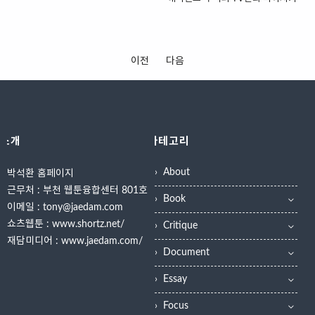
면서 이에 부응하려는 문화산업 관련
1935년 상해로 거슬러 올라가 이라
무쇠팔 무쇠다리 무쇠머리의 안티 로
하야오의 오후 5시 45분에서 6시, 또
창작인들의 노력이 탐스럽게 피어났
는 이름으로 무..
멘티스트 만화가 상업성을 인식하면
는 6시 30분까지. 그 어떤 부모도 그
다..
서 장르만화의 변천도 급변하고 있었
시간대에 아이들을 TV 앞에서 내 몰
으니 그 대표 주자는 ‘음란성’과 ‘폭력
수가 없었다. 초등학생 아이부터 중고
이전
다음
성’. 음란성이 학원만화의 우정을 버무
등학생 형제자매, 심지어는 부모들까
리다 ‘갈 때까지 가버렸다면’, 폭력성
지. "너 숙제는 했니?" 또는 "다른 데
은 가공할 액션씬에 대한 볼 권리를
틀어봐라!"라는 위협적인 물음은 뒤
부르짓다 ‘소년 주먹 시대’를 열면서
로 감추고 TV 앞에 줄을 섰다. 아직 그
‘학원폭력만화’라는 신 장르를 개척한
맛을 모르던 눈치 없는 어른들이 가끔
소개
카테고리
다. 이 장르 열풍의 진원지가 (모리타
다른 방송국의 뉴스나 다큐멘터리를
마사노리 작)였다면 수혜자는 (토루
보자며 판을 깨곤 했고, 다음 날 아침
About
박석환 홈페이지
후지와라 작, 국내 출판명 , 학산刊)이
등교 길에서는 그 '방송국을 폭파해버
근무처 : 부천 웹툰융합센터 801호
다. 학원폭력만화의 무쇠팔, 무쇠다
리자'는 외침이 들리기도 했었다. 70
Book
리, 무쇠머리의 주인공을 학생에서 선
년대 후반에서 80년대 중반까지 국내
이메일 : tony@jaedam.com
생으로 전환, 성공사례를 만든 . 원작
TV방송은 그야말로 일본 산 만화영화
쇼츠웹툰 :
www.shortz.net/
Critique
의 무쇠머리 안티 로멘티스트(?) 이야
천국이었다. 이 천국의 지배자가 우리
재담미디어 :
www.jaedam.com/
기를 살린 TV판 애니메이션는 를 제
에게 모습을 보인 것은 5년 전쯤이다.
Document
작했던 스튜디오 삐에로가 담당했다.
지배자를 불러낸 이들은 방송국을 폭
Essay
생양아치 학생, 선생되다 는 ‘쳐죽여
파..
도 시원찮을 놈팽이’인..
Focus