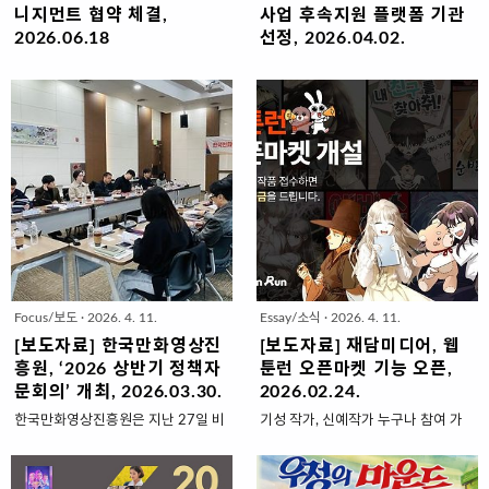
니지먼트 협약 체결,
사업 후속지원 플랫폼 기관
2026.06.18
선정, 2026.04.02.
한국만화영상진흥원 주관 지원사업
한국콘텐츠진흥원, 창의인재동반사
매니지먼트 수행사로 선정28편 선정
업 일환멘티 출신 작가의 우수 웹툰
작품에 대한 컨설팅과 홍보 지원웹툰
기획 아이템 3편 선정해 제작비·경상
프로덕션 재담미디어(대표: 황남용)는
비 지원재담미디어(대표 황남용)가 웹
한국만화영상진흥원(원장: 백종훈, 이
툰 분야 창작자 육성을 위한 지원에
하 진흥원)이 주관하는 다양성만화제
나선다. 재담미디어는 세종대학교 산
작지원사업의 매니지먼트 수행업체
학협력단과 함께 한국콘텐츠진흥원
로 선정돼 6월부터 본격적으로 선정
(원장 직무대행 유현석)이 주관하는
작에 대한 멘토링 진행에 들어간다고
‘2026 콘텐츠 창의인재동반사업 멘
밝혔다.멘토링에 앞서 5월말 진흥원
토링+후속지원 플랫폼 기관’으로 최
주최로 진행된 협약식에서는 사업에
종 선정되며 참여작가 모집을 시작한
Focus/보도
·
2026. 4. 11.
Essay/소식
·
2026. 4. 11.
선정된 스물여덟 작품의 작가들과 함
다고 밝혔다.이번 사업은 차세대 웹툰
께 자리를 같이하면서 향후6개월간
작가 양성을 위한 멘토링과 기존 창의
[보도자료] 한국만화영상진
[보도자료] 재담미디어, 웹
진행되는 사업수행에 관한 결의를 다
인재동반사업 참여 이력이 있는 멘티
흥원, ‘2026 상반기 정책자
툰런 오픈마켓 기능 오픈,
졌다.재담미디어 박석환 이사는 사업
출신 작가 가운데 장편 웹툰 기획개발
문회의’ 개최, 2026.03.30.
2026.02.24.
에 선정된 작가들에게 축하를 전하면
아이템을 보유한 창작자를 대상으로
한국만화영상진흥원은 지난 27일 비
기성 작가, 신예작가 누구나 참여 가
서 “다양한 작품을 창작하는 것도 중
한다.멘토링 프로그램은 세종대학교
즈니스센터 세미나실에서 ‘2026년
능작품 접수 시 운영위원회 검토 결과
요하지만 애써 만든 작품이 여러 매체
가 맡는다. 프로 웹툰 작가 데뷔를 희
상반기 정책자문회의’를 개최하고 만
에 따라 지원금 지급재담미디어가 운
를 통해 독자들에게 공개되고 좋은 평
망하는 예비 창작자를 대상으로 총