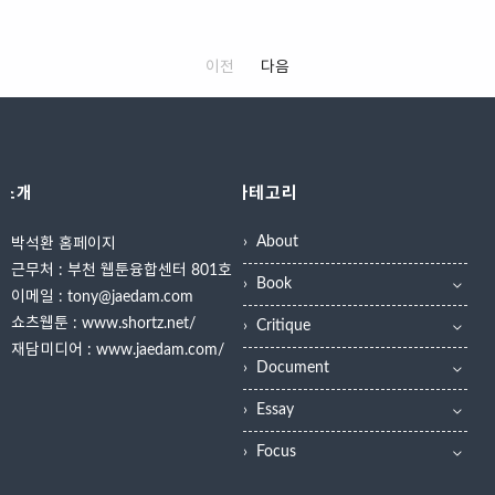
츠’와 ‘웹툰런’에서 첫 연재를 성공적
천을 받아 장학생을 선발했으나, 올해
억원 규모사전 평가 통과한 128편의
은 오는 26일부터 27일까지 수원컨
으로 시작, 데뷔 기반을 다졌다.사업
부터는 공개 모집 방식으로 전환해 학
웹툰, 매주 공개 경연 진행재담미디어
벤션센터 전시홀2에서 'K-컬처 트렌
화 과정에서는 세종대..
생들이 자율적으로 참여할 수 있도..
와 서울경제진흥원이 주최하는 대학
드 2026 포럼'을 개최한다고 3일 밝
이전
다음
웹툰경연대회 '2025 웹툰런 인 서
혔다.올해로 4회째인 포럼은 매년 대
울'이 42일19시 5분간의 일정으로
한민국 문화기술과 대중문화의 흐름
지난 20일 시작됐다. 전국 24개 대학
을 결산하고 이듬해 트렌드를 전망하
216명의 학생이 제출한 작품 중 심사
는 자리다.포럼은 총 5개 세션으로 나
위원단의 사전 평가를 통해 선정된
뉘어 진행된다.오는 26일에는 △문화
소개
카테고리
128작품이 공개됐으며 참가 작품은
기술과 인공지능(AI) △대중음악 △
웹툰런닷컴 홈페이지에서 무료 열람
웹툰 세션이 열리고, 27일에는 △영
About
박석환 홈페이지
할 수 있다.공개 예선은 12월 1일까
화 △드라마와 예능 세션이 이어진다.
근무처 : 부천 웹툰융합센터 801호
지 진행되며 일반 사용자들의 조회수,
각 세션은 해당 분야 전문가들의 발제
Book
하트수, 응원수, 댓글수 등의 지표를
와 토론으로 90분간 진행된다.문화기
이메일 : tony@jaedam.com
기반으로 32강 진출작이 선정된다.
술과 AI 세션에는 신보슬 토탈미술관
쇼츠웹툰 :
www.shortz.net/
Critique
이후 매주 1회 분량의 추가 연재물이
큐레이터, 정해운 닷밀 대표, 손미미
재담미디어 :
www.jaedam.com/
등록되고 사용자들에게 가장 높은 지
미디어 아티스트가 참여해 기술과 예
Document
표를 얻은 학생 작가 1인이 최종 우승
술의 융합, AI 시대 문화 예술의 확장
Essay
자가 된다.32강 진출자에게는 50만
가능성을 짚는다.이어 열리는 대중음
원, 16강은 100..
악 세션에서는 조일동 한국학중앙..
Focus