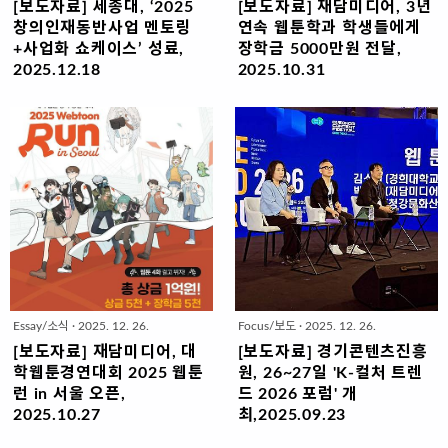
공모전으로 웹사이트를 통해 42.195
단이 접수 작품 중 우수작 10편을 엄
[보도자료] 세종대, ‘2025
[보도자료] 재담미디어, 3년
일 동안 작품을 공개 모집하고 6주간
선해 한국 팬들에게 선보일 계획이다.
창의인재동반사업 멘토링
연속 웹툰학과 학생들에게
매주 1회 분량의 콘텐츠를 게재해 경
예선에서 선정된 작품들은 한국어로
+사업화 쇼케이스’ 성료,
장학금 5000만원 전달,
연을 펼치는 프로그램이다.올해 3회
번역된 후, 2026년 3월부터 3개월간
2025.12.18
2025.10.31
째 진행된 이번 대회에는 전국 만화웹
무료로 공개될 예정이다. 재담미디어
- 웹툰 인재 16명 배출·3명 사업화 창
재담스콜라십 프로그램 운영…한국만
툰 대학과 교육기관에 재학 중인 학생
는 서비스 작품 중 한국 팬들로부터
작자 선정… 카카오페이지·네이버웹
화웹툰학회 등과 함께 전국 만화웹툰
300여 명이 참여했다. 이 중 120편
가장 많은 응원 점수를 받은 작품을
툰 연재 확정 성과도 -세종대학교(총
학과 재학생 중 20명 선발재담미디어
의 작품이 본선에 올랐고 ..
선정, 정식 판권 계약을 체결하고 한
장 엄종화) 산학협력단(단장 권현한)
(대표 황남용)는 지난 24일 서울창업
국에서의 ..
과 세종대 융합콘텐츠산업연구소가
허브 엠플러스에서 '재담스콜라십 장
지난 11월 13일(목)~14일(금) 한국콘
학증서 전달식' 행사를 개최하고 전국
텐츠진흥원(원장직무대행 유현석) 주
에 개설된 대학이나 교육기관에서 창
관 2025 콘텐츠 창의인재동반사업
작 수업을 받는 학생 중 20명을 선발
플랫폼 기관 자체 성과발표회 ’2025
해 장학금 5,000만원을 지급했다고
멘토링+사업화 쇼케이스’를 성공적으
31일 밝혔다.2023년 재담미디어 창
로 마무리했다.웹툰 분야 인재양성의
사 10주년을 계기로 시작된 이 프로
Essay/소식
·
2025. 12. 26.
Focus/보도
·
2025. 12. 26.
대표 기관으로 꼽히는 세종대는 이번
그램은 '웹툰 창작 후속 세대의 성
「생성형 AI 기반 글로벌 목표시장 지
장'과 '조기 현장 진출 지원'을 목표로
[보도자료] 재담미디어, 대
[보도자료] 경기콘텐츠진흥
향 작가 장르·스토리텔링 개발 멘토링
진행되며 올해 3회째를 맞이했다. 그
학웹툰경연대회 2025 웹툰
원, 26~27일 'K-컬처 트렌
프로그램」을 운영하며 총 16명의 신
간 61명의 장학생에게 누적 1억
런 in 서울 오픈,
드 2026 포럼' 개
진 웹툰 작가를 배출했다. 멘티들은
5,250만원의 장학금이 전달됐다. 2
2025.10.27
최,2025.09.23
웹툰 원고 3화를 직접 제작해 ‘재담쇼
회째까지는 각 대학 지도교수들의 추
장학금 5천만원+상금 5천만원, 총 1
경기도와 경기콘텐츠진흥원(경콘진)