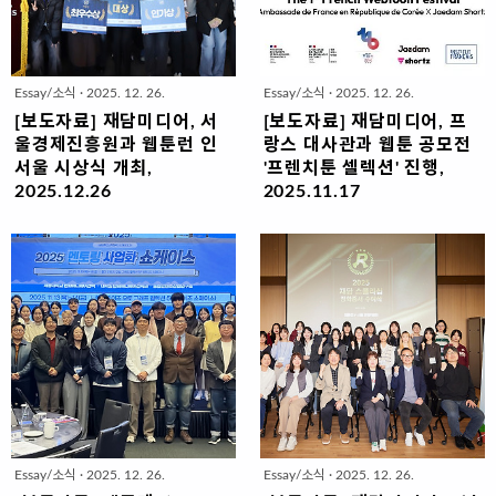
웹툰&웹소설 드라마 전성시대!- 엘리
기도 한다. 머뭇거릴 수도 없고 숨을
트 영웅은 가고 생활밀착형 이웃이 온
곳도 없는 일구이무(一球二無)의 공
다- 편성 지각 변동, 데일리 예능 시
간이 곧 마운드다. 만화가 이상무
대- 사생활, 어디까지 보고 어디까지
(1946년 경북 김천 생)는 1963년 ‘고
Essay/소식
·
2025. 12. 26.
Essay/소식
·
2025. 12. 26.
보여줄 것인가?- 해외 시장 속 생존을
교 데뷔’를 이룬 만화천재였다. 1966
위한 전략- 고자극 로맨스와 하이퍼
년 박기준 문하에서 수학하고 1972
[보도자료] 재담미디어, 서
[보도자료] 재담미디어, 프
리얼리즘은 어디서 왔나?“2025년 우
년 주근깨>를 발표하며 공식 데뷔했
울경제진흥원과 웹툰런 인
랑스 대사관과 웹툰 공모전
리가 주목해야 할 작품은 무엇일
다. 1974년 당시로서는 파격적인 장
서울 시상식 개최,
'프렌치툰 셀렉션' 진행,
까?”“2026년 우리가 기대할 경향과
편 시리즈물 한국인> 연작을 대본소
2025.12.26
2025.11.17
트렌드는 무엇일까?”〈K컬처 트렌
용으로 발표하면서 단숨에 주목받는
전국 대학 웹툰학과 학생 300여 명
웹툰제작사 재담미디어(대표이사 황
드〉 시리즈가 돌아왔다. 2023,
만화가가 됐지만 이상무가 선 ‘마운
참가청강대 조반 작가 대상, 영상대
남용)는 주한프랑스대사관이 공개 모
2024, 2025년 건너..
드’는 대본소였다. 이른바 만화방으로
소랑 작가 최우수상 수상재담미디어
집한 프랑스 작가들의 웹툰을 재담쇼
도 불린 이 공간..
와 서울경제진흥원이 공동 주최한
츠 플랫폼을 통해 한국어로 서비스한
2025 웹툰런 인 서울 시상식이 지난
다고 밝혔다.제1회 프랑스 웹툰 페스
18일 서울영화센터에서 개최됐다. 총
티벌 ‘프렌치툰 셀렉션’으로 이름 붙
상금 5000만 원을 걸고 진행된 이번
여진 이번 공모전은 주한프랑스대사
대회의 대상은 조반 작가의 (청강대,
관의 제안으로 진행됐다. 프랑스 현지
지도교수 박수정), 최우수상은 소랑
에서 활동하고 있는 웹툰작가들의 작
작가의 (영상대, 지도교수 류유희)가
품을 대사관이 공개 모집했고 재담미
수상했다.웹툰런은 마라톤이
디어 소속 웹툰PD, 대사관 문화과의
Essay/소식
·
2025. 12. 26.
Essay/소식
·
2025. 12. 26.
42.195km를 달린다는 점에 착안한
웹툰 전문팀 등으로 구성된 심사위원