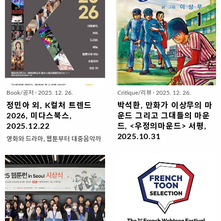
화·웹툰 산업의 미래 경쟁력을 위한
영하는 대학웹툰경연대회 플랫폼 '웹
가를 받을 수 있도록 힘을 보태겠
16명을 선발해 1인 1작품 제작을 목
정책자문위원회를 본격 가동한다고
툰런'이 오픈마켓 기능을 추가하고 작
다.'고 했다. 재담미디어..
표로 지원할 ..
31일 밝혔다.이번 출범한 정책자문위
가와 작품 모집에 나섰다.대학 창작
원회는 진흥원 '정관' 및 '자문위원회
문화 활성 및 조기 인재 발굴을 목적
운영 규정'에 근거해 설치됐으며 만화
으로 진행됐던 공모전의 성격은 그대
·웹툰 산업 전 분야를 아우르는 전문
로 유지하되 온라인 서비스에서는 기
가 10명으로 구성됐다.위원회는 위원
성 작가와 작품이 참여할 수 있도록
장을 맡은 박석환 재담미디어 이사를
외연을 넓힌다는 계획이다.기성 만화
필두로 산업, 제작, 창작, 법제도, 교
가와 웹툰작가, 데뷔를 준비 중인 신
Book/공저
·
2025. 12. 26.
Critique/리뷰
·
2025. 12. 26.
육, 연구, 정책, 역사, 문화, 젠더 등 각
예작가와 학생작가, 타 매체를 통해
분야의 전문 식견을 갖춘 전문가들이
활동 중인 독립작가 등 자신이 저작권
정민아 외, K컬처 트렌드
박석환, 만화가 이상무의 마
참여한다.위원들의 임기는 위촉식과
을 보유한 만화와 웹툰 작품이 있는
2026, 미다스북스,
운드 그리고 그대들의 마운
첫 자문회의가 개최된 지난 27일부터
작가라면 누구나 작품을 접수하고 판
2025.12.22
드, <우정의마운드> 서평,
1년이며, 향후 진흥원의 중장기 발전
매할 수 있도록 했다. 작품 접수는 PC
2025.10.31
영화와 드라마, 웹툰부터 대중음악까
전략과 신규 과제 발굴, 미래 정책 제
웹에서만 가능하다. 등록된 작품은 작
지2025~2026 K컬처 총진단과 대
마운드(Mound)는 야구에서 투수가
안 등 실무형 자문 기구로서 중추적인
가의 선택에 따라 유료 또는 무료로
전망!“현장의 목소리와 전문가들의
공을 던지는 지역이다. 내야 중앙에
역할을 수행하게 ..
제공될 수 있고 판매 수익은 수수료를
분석으로 K컬처를 아우르다!”- 〈케
위치하고 야구장 내 다른 지역보다
제..
이팝 데몬 헌터스〉 뜯어 읽기- 생성
25.4~38.1cm 높다. 투수는 이 언덕
형 AI시대의 대중음악은?- 음악은 넘
위에서 타자를 향해 공을 던진다. 일
치는데 공연장이 없다고?- 극장,
구에 환호와 성취를 얻기도 하지만 잘
OTT, 숏폼, 경계를 허무는 플랫폼들-
못 던진 일구로 비난과 좌절에 휩싸이