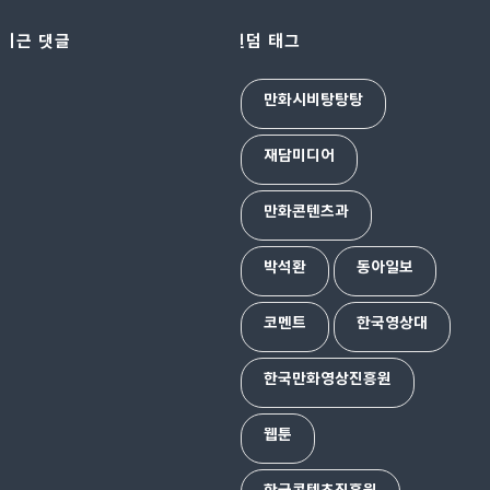
최근 댓글
랜덤 태그
만화시비탕탕탕
재담미디어
만화콘텐츠과
박석환
동아일보
코멘트
한국영상대
한국만화영상진흥원
웹툰