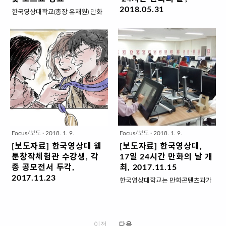
교육 일환으로 24시간 동안 주어진
물의 의상, 머리모양, 화장, 각종 소
2018.05.31
한국영상대학교(총장 유재원) 만화
주제와 분량에 맞춰 작품을 완성하
품 등을 재현해 착용하는 놀이를 뜻
콘텐츠과가 졸업예정 재학생들의
한국영상대학교 웹툰창작체험관은
고 정해진 공간에 게시 3. 일시 :
한다. 과거에는 만화나 애니메이션
웹툰 작품을 중심으로 구성한 2개
내달 1일 문화체육관광부와 한국만
2019년 5월 24일 09시 부터 다음
을 좋아하는 청소년들의 놀이문화
월간의 로드쇼를 성공리에 마무리
화영상진흥원 후원으로 '24시간 만
날 08시까지 4. 대상 : 1학년 재학..
에 그쳤으나, 최근에는 전문모델과
했다고 22일 밝혔다. 만화콘텐츠과
화의 날'을 개최한다고 31일 밝혔
의상 디자이너, 촬영 작가 등이 참여
로드쇼는 지난 6월 11일 대학 웅진
다. 24시간 만화의 날은 만화가들이
하는 대규모 행사와 무대극..
관에서 진행된 피칭쇼를 시작으로
한 자리에 모여서 제시된 주제에 따
8월 11일 디쿠페스티벌(12일 폐막)
라 24시간 동안 24장으로 구성된 1
전시, 8월 15일 부천국제만화축제
편의 만화 작품을 완성해 공개하는
(19일 폐막) 전시와 함께 마무리됐
프로그램이다. 당일 공개될 주제는
다. 53명의 만화콘텐츠과 졸업예정
네이버에 '연애혁명'을 연재하고 있
자들은 오는 8월 27일부터 피칭쇼
는 인기 웹툰작가 232(필명)가 출제
Focus/보도
·
2018. 1. 9.
Focus/보도
·
2018. 1. 9.
와 로드쇼를 통해 맺어진 웹툰플랫
했다. 행사는 대학 내 전용 실습실에
[보도자료] 한국영상대 웹
[보도자료] 한국영상대,
폼 및 에이전시로 현장실습을 나갈
서 진행되며 160여 명의 만화콘텐
툰창작체험관 수강생, 각
17일 24시간 만화의 날 개
계획이다. 2018학년도 1학기말 진
츠과 학생들이 참가한다. 학생 참여
종 공모전서 두각,
최, 2017.11.15
행된 피칭쇼에는 카카오페이지·미
행사인 만큼 24칸부터 24장까지
2017.11.23
한국영상대학교는 만화콘텐츠과가
스터블루·봄툰 등의 웹툰플랫폼과
자유롭게 분량을 선택할 수 있도록
한국영상대학교는 최근 웹툰창작체
오는 17일 대학 웹툰창작체험관에
재담미디어·씨엔씨레볼루션·팬덤콘
했다. 완성된 작품은 내달 2일 학과
험관 수강생들이 각종 웹툰 공모전
서 한국만화영상진흥원 후원으로
텐츠팩토리 등의 웹툰에이전시 담
카페
에서 수상했다고 23일 밝혔다. 우선
24시간 만화의 날을 개최한다고
당자가 참여했다. 졸업예정 재학생
(http://cafe.naver.com/kumamw)
웹툰창작체험관의 청소년웹툰캠프
15일 밝혔다. 24시간 만화의 날은
들은 현장 전문가들 앞에서 자신의
를 통해 공개될 예정이다. 6월 2일
이전
다음