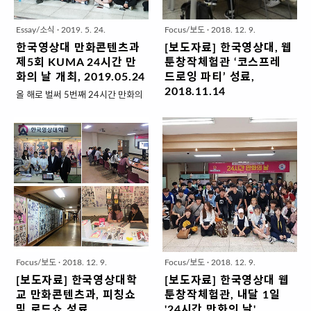
예정자 41명이 참가했다. 참가생은
이나 사회복지관 등 비영리단체가
웹툰산업체 전문가 7인으로 구성된
참가한다. 한국영상대는 2015년
Essay/소식
·
2019. 5. 24.
Focus/보도
·
2018. 12. 9.
위원단 앞에서 자신이 한 학기동안
세종 지역 거점형 운영기관으로 선
한국영상대 만화콘텐츠과
[보도자료] 한국영상대, 웹
기획 창작한 작품의 내용과 향후 계
정됨에 따라 신티크 실습실과 웹툰
제5회 KUMA 24시간 만
툰창작체험관 ‘코스프레
획에 대해 발표했다. 강신정 학생은
제작 스튜디오, 웹툰 교육과정 개발·
화의 날 개최, 2019.05.24
드로잉 파티’ 성료,
"쇼케이스에 출품할 작품을 준비하
산업 연구를 위한 연구소 등을 개설·
2018.11.14
올 해로 벌써 5번째 24시간 만화의
고 피칭데이 발표를 하면서 앞으로
운영했다. 올해는 Δ중·고교생 대상
날을 진행하고 있습니다. 매년 신입
한국영상대학교(총장 유재원) 웹툰
무엇을 연구하고 어떻게 작품 활동
웹툰진로·직업체험 교육 Δ대학생
생으로 들어오는 친구들이 이 날을
창작체험관은, 전문 코스프레와 강
을 할 지 이해했다"고 말했다. 평가
대상 드로잉스킬업 교육 Δ웹투니스
기다리기도 하고 1학년 때 참여했
사를 초빙해 진행한 드로잉 교육 프
위원을 맡은 이재식 씨엔씨레볼루
타 초청 레슨 Δ예비작가 대상 웹툰
던 2학년들이 전년도의 아쉬움 또
로그램이 성공리에 마무리 됐다고
션 대표는 "이번 행사를 통해 지금
데뷔반 멘토링 과정 등을 운영할 계
는 열정을 되새기고자 스스로 24시
밝혔다. 일명, ‘코스프레 드로잉 파
바로 작..
획이다. 박석환..
간 만화의 날이 진행되는 실기실 문
티’로 명명된 이 프로그램은 지난달
을 열고 들어 옵니다. 그래서 올 해
16일부터 이달 13일까지 5주간에
또 친구들과 함께 연구실에서 밤을
걸쳐 매주 화요일 3시간씩 진행됐
새고 있습니다. 즐겁고 반가운 피로
다. 만화 주인공 복장과 분장을 한
감이죠 ^^; 올 해의 홍보영상 그리
모델이 소품을 들고 무대에 올라 포
고 규칙은 아래와 같습니다. 한국영
즈를 취하면 학생들이 드로잉을 하
Focus/보도
·
2018. 12. 9.
Focus/보도
·
2018. 12. 9.
상대학교 만화콘텐츠과 24시간 만
고 강사가 지도를 하는 방식이다. 코
[보도자료] 한국영상대학
[보도자료] 한국영상대 웹
화의 날 오프닝 영상 1. 명칭 : 24시
스프레(Costume Play)는 복장과 놀
교 만화콘텐츠과, 피칭쇼
툰창작체험관, 내달 1일
간 만화의 날 2. 내용 : 몰입식 창작
이의 합성어로 만화에 등장하는 인
및 로드쇼 성료
'24시간 만화의 날',