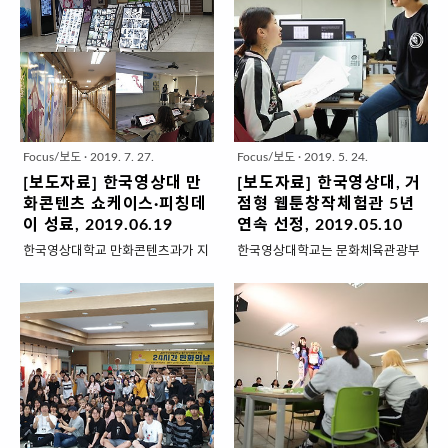
온지 7년 차. 올 해 가장 기쁜 일은
텐츠과 학과장 박석환입니다. 여름
(Fixed형 과정)’으로 전환한 결과 ‘피
정형화된 실기전형 만으로는 이를
뭐니뭐니해도 15년 졸업한 루즌아
방학이 얼마 남지 않았습니다. 이제
칭데이, 쇼케이스, 로드쇼..
수용할 수 없어서 면접(포트폴리오)
작가가 네이버지상최대공모전에서
입시의 계절입니다. 교수들에게는
전형을 신설했습니다. 수시1차에서
대상을 받은 것입니다. 선배의 활약
좋은 학생 유치를 위해 열심히 뛰어
만 30명을 뽑는 만큼 많은 관심 바
에 맞춰 후배들도 여러 공모전과 플
야 하는 홍보의 계절이기도 합니다.
랍니다. ..
랫폼에서 입상 및 데뷔를 이어가고
^^; 홍보 들어갑니다~~ 2020학년
있습니다. 고마운 일이고 더 열심히
도 한국영상대학교 만화콘텐츠과의
해야 하는 이유이기도 합니다. 50명
입학정원은 80명입니다. 2006년
Focus/보도
·
2019. 7. 27.
Focus/보도
·
2019. 5. 24.
이었던 만화콘텐츠과(3년제) 입학
만화와 애니과 분과 후 2017년까
[보도자료] 한국영상대 만
[보도자료] 한국영상대, 거
정원이 조금씩 늘다가 올 해 80명이
지 입학정원이 50명(2분반)이었는
화콘텐츠 쇼케이스·피칭데
점형 웹툰창작체험관 5년
됐습니다. 그 덕에 3분반 운영에 신
데 매년 조금씩 늘면서 2019년부
이 성료, 2019.06.19
연속 선정, 2019.05.10
티크 실습실도 1실 추가해서 3실(각
터 3분반 체제로 운영되고 있습니
한국영상대학교 만화콘텐츠과가 지
한국영상대학교는 문화체육관광부
반 31대) 운영 체제를 구축했습니
다. 많은 대학과 학과가 입학정원을
난 18일부터 19일까지 양일간 열
와 한국만화영상진흥원이 지원하는
다. 학내 스튜디오와 프로젝트실의
줄이고 있는데 계속 늘리고 있다는
린 만화콘텐츠 쇼케이스와 피칭데
웹툰창작체험관 운영 기관으로 5년
장비를 포함하면 총 119대의 액정
것은 그만큼 '잘 되고 있다는 의
이를 성공리에 마무리했다. 만화콘
연속 선정됐다고 10일 밝혔다. 이
태블릿 장비가 운용됩니다. 아마도
미'겠지요. ^^~ 교수님들도 학생들
텐츠 쇼케이스는 매년 6월 중순 진
사업은 웹툰창작자 양성에 주력하
정원 대비 국내 최대 규모의 실습 시
도 참 열심히 합니다. 한국영상대학
행되는 만화콘텐츠과 재학생 중심
는 거점형과 웹툰진로 직업체험을
설이 아닐까 생..
교는 대한민국의 새로운 중심, 행정
행사로, 올해는 150여 명의 학생이
중심으로 한 지역형으로 구분된다.
수도 세종특별자치시에 있고 만화
교내 웅진관 1층 투노라마존과 2층
거점형은 만화 관련 학과가 개설된
콘텐츠과는 웹툰작가 양성을 목표
로드갤러리에 작품을 전시·시연했
주요 대학과 지역 문화콘텐츠 진흥
로 3..
다. 또한 피칭데이에는 3학년 졸업
기관이 참여하고 지역형은 도서관