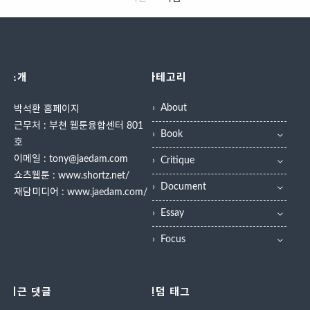
에 참가한 세종시 청소년 2명이 지
지난 1990년 미국의 만화 이론가
작품을 소개하고..
은 최초의 한국만화로 기록되는..
난 20일 평창동계올림픽 창작웹툰
스콧 맥클라우드가 몰입식 창작의
공모전에서 청소년부 대상과 우수
필요성을 제안해 시작됐다. 만화 창
상을 수상했다. 대상은 작품 '딛
작에 열정을 지닌 이들이 한 자리에
다'로 임형영(성남고 2) 학생이, 우
모여서 24시간 동안 24장으로 구
소개
카테고리
수상은 'vis_esse'로 권혜인(성남고
성된 1편의 만화 작품을 완성하는
2)학생이 차지했다. 이는 한국영상
프로그램이다. 이번 행사에서 한국
About
박석환 홈페이지
대 백종인(웹툰작가), 박석환(만화평
영상대는 만화콘텐츠과 100여 명
근무처 : 부천 웹툰융합센터 801
론가) 교수 등이 3개월 동안 멘토로
학생은 주어진 주제에 맞춰 4곳의
Book
참여해 일군 성과다. 박석환 교수는
전용 실습실에서 ▲신티크를 활용
호
"웹툰창작체험관 운영은 지역 청소
한 만화창작 ▲타블렛을 활용한 만
이메일 : tony@jaedam.com
Critique
년의 자기개발과 진로 설정에 도움
화창작을 진행한다. 학생 참여 행사
쇼츠웹툰 :
www.shortz.net/
을 주며 웹툰 산업 발전에 기여할 좋
인 만큼 24장뿐만 아니라 8장, 16
Document
재담미디어 :
www.jaedam.com/
은 기회"라고 말했다. 한국영상대
장으로 된 작품도 제작 가능하게 했
Essay
만화콘텐츠과 학생들도 수상 소식
고, 완성 작품은 대학 웅진관에 전시
을 알렸다. 국내 최대 규모의 웹툰
할 계획이다. 만화콘텐츠과 박석환
Focus
공모전인 네이버최강자전에서 김
교수는..
나..
최근 댓글
랜덤 태그