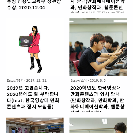
수성 입증’…교육부 장관상
시 안내(만화애니메이션학
수상, 2020.12.04
과, 만화창작과, 웹툰콘텐
츠과 지망생 주목!! 포플전
한국영상대학교(총장 유재원) 만화
형/실기전형-상황표현, 칸
콘텐츠과는 지난 2일 ‘2020년 산학
만화, 웹툰에 대하여~~)
협력 EXPO’에서 ‘산학협력 우수사
례-인력양성’ 부문의 교육부 장관상
모집 정원 97명으로 증원 코로나
(장려상)을 수상했다. 산학협력
19 사태로 대학 일정이 연기되고 있
EXPO는 교육부가 주최하고 한국연
습니다만... 그래도 내일은 준비해야
구재단이 주관하는 행사로 전국 대
하고 많은 분들이 궁금해 하시기도
학의 산학협력단과 인력양성 기관
해서 2021학년도 한국영상대학교
이 참여해 우수 사례를 격려하고 대
만화콘텐츠과 입시계획을 공유합니
표성과를 확산하는 자리다. 올해는
다. 올 해 특이사항은... 지난 해에 이
코로나19로 인해 가상현실로 재현
어 17명 증원이 됐습니다. 네네... 대
Essay/탐험
·
2019. 12. 31.
Essay/소식
·
2019. 8. 5.
한 온라인 전시장에서 9일까지 행
부분의 대학 교육현장이 아주 어려
2019년 고맙습니다.
2020학년도 한국영상대
사를 진행한다. 만화콘텐츠과는 ‘산
운 상황이지만 잘 되고 있습니다.
2020년에도 잘 부탁합니
만화콘텐츠과 입시 안내
학협력 우수사례-인력양성’ 부문에
^^; 더 열심히 하라고... 해야겠지요.
다(feat, 한국영상대 만화
(만화창작과, 만화학과, 만
서 ‘웹툰작가 양성을 위한 산학일체
입시 전형 다양화(포트폴리오 전형
콘텐츠과 정시 모집중).
화애니메이션학과, 웹툰창
형 고도화 학과 운영사례’로 교육부
신설, 실기전형에 상황표현 추가) 최
작과 실기전형),
2019년이 하루 남았습니다. 올 해
장관상을 수상했다. 만화콘텐츠과
근 몇년 간 100% 실기전형으로 학
2019.08.05
도 참 많은 분들의 도움으로 여러 일
는 기존의 ‘학과 중심 교육 과정(Flat
생 모집을 해왔으나 컴퓨터 작업이
들을 했습니다. 고맙습니다. 대학에
안녕하십니까. 한국영상대 만화콘
형 과정)’을 ‘산학일체형 교육 과정
대중화 되고 있는 추세인데 대학의