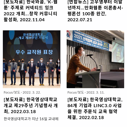
참석했다. 이밖에도 문화예술산업계
[보도자료] 한국와콤, 'K-웹
[연합뉴스] 고우영부터 이말
종사자들이 함께했다. 이번 토론회의
툰' 주제로 커넥티드 잉크
년까지…만화웹툰 이론총서·
주제는 디지털 기술 혁신과 문화예술
2022 개최...창작 커뮤니티
평론선 100종 완간,
창작·유통환경 변화로, 인공지능(AI)
활성화, 2022.11.04
2022.07.21
을 비롯한 디지털 기술 발전으로 인해
한국와콤이 창작자들의 기술과 아이
6년 만에 출간 기념식…"웹툰 평론문
변화된 웹툰, 게임 등 문화예술산업계
디어를 공유하는 글로벌 콘퍼런스 '커
화 미약하면 지속적 성장 힘들어" (서
의 현장 목소리를 듣고 정책적 대응
넥티드 잉크 2022'를 오는 9일 경기
울=연합뉴스) 김경윤 기자 = 한국의
방안을 모색했다고 포럼은 전했다. 첫
도 안양시 연성대에서 개최한다. 'K-
웹툰 산업이 전 세계적으로 주목받는
번째 발제를 맡은 김도균 크래프톤 딥
웹툰'을 주제로 한국이 선도하는 웹툰
가운데 국내 만화·웹툰의 대표 작가를
러닝본부 팀장은..
시장 관련, 웹툰 시스템 창작·제작 현
분석하고 이론을 정립한 책 100권이
황과 미래를 공유한다. 커넥티드 잉크
출판됐다. 출판사 커뮤니케이션북스
는 2016년부터 와콤이 열어 온 글로
는 21일 서울 종로구 구세군중앙회관
벌 콘퍼런스 행사다. 세계 파트너들과
에서 만화웹툰이론총서·작가평론선
함께 예술, 기술, 교육 등 분야에서 새
100종 완간 기념식 및 세미나를 개최
로운 가능성을 논의하는 정보 공유의
했다. 2016년 처음 만화웹툰 이론총
Focus/보도
·
2022. 3. 22.
Focus/보도
·
2022. 3. 11.
장이다. 온·오프라인으로 진행되는 행
서를 기획한 이래 6년 만에 이론총서
사는 아티스트 패널 토론, 인터뷰, 아
50권, 작가평론선 50권 등 총 100권
[보도자료] 한국영상대학교
[보도자료] 한국영상대학교,
트 퍼포먼스 쇼 등으로 구성됐다. 오
의 출판을 마무리한 것이다. [...] 웹툰
개교 제29주년 기념행사 개
84개 기업과 LINC3.0 사업
프라인 행사는 대한민국 서울을 비롯
의 장르적 다양성이 점점 사라지고 일
최, 2022.03.18
을 위한 주문식 교육 협약
해 일본 도쿄, 중국 상하이, 미국 포틀
진물이나 로맨스판타지물 등 인기 장
체결, 2022.02.18
한국영상대학교가 지난 16일 교내에
랜드, 독일 뒤셀도르프 5개국에서 개
르만 반복 생산된다는 우려도 제기됐
서 개교 29주년 기념식과 함께 우수
한국영상대학교(총장 유재원)