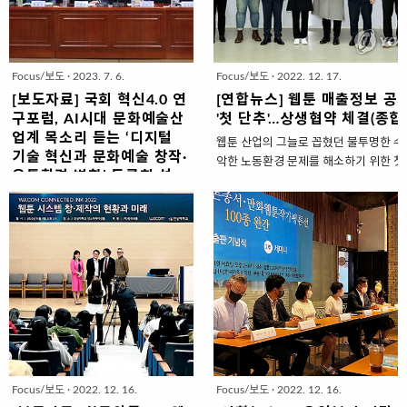
디어 이사)·김종옥 만화평론가(한림대
제대로 평가하고, 이들 기업이 적극
융합문화콘텐츠연구소 교수)·김성훈
활약할 수 있는 환경 조성과 정부 지
만화평론가·백건우 만화평론가·윤기
원에 대한 논의가 이뤄졌다. 가장 먼
헌 만화연구가(부산대 디자인학과 만
저 발제를 진행한 홍익대 경영대학원
Focus/보도
·
2023. 7. 6.
Focus/보도
·
2022. 12. 17.
화전공 교수)·김정영 만화연구가(연성
고정민 교수는 ‘웹툰 기업의 역할 강
대 웹툰만화콘텐츠학과 교수)가 임명
화와 전략 방향’ 발제를 통해 “다른 산
[보도자료] 국회 혁신4.0 연
[연합뉴스] 웹툰 매출정보 공
됐다.박세현 회장은 “이 협회는 웹툰
업과 동일하게 웹툰 산업 초기에는 한
구포럼, AI시대 문화예술산
'첫 단추'…상생협약 체결(종합), 
종주국으로서 미디어 환경의 변화 속
명의 작가가 중요했으나 산업화가 진
업계 목소리 듣는 ‘디지털
웹툰 산업의 그늘로 꼽혔던 불투명한 수
국내외 웹툰 산업의 성장을 위해 설립
전되면서 개인보다 기업의 시스템이
기술 혁신과 문화예술 창작·
악한 노동환경 문제를 해소하기 위한 첫
됐다”며 “만화웹툰에 대한 토론의 장
산업을 움직인다”며 “특히, 산업 성장
유통환경 변화’ 토론회 성
체육관광부는 16일 서울 중구 광화문 
을 열고 평론가들과 일반 대중 사이의
차원에서 콘텐츠를 독자에게 제공하
료, 2023.06.28
회, 창작자, 만화·웹툰 협회 및 단체, 웹
문화적 소통을 늘릴 예정”이라고 말했
며 상권시장을 만들고, 해외 진출을
국회 혁신 4.0 연구포럼은 디지털 기
태계 상생 환경 조성을 위한 협약'(이하
다.이어 박 회..
통해 웹툰 시장 파이를 확대하고,..
술 혁신과 문화예술 창작·유통환경 변
했다. 이 웹툰 상생협약은 창작자와 제작사
화를 주제로 열린 하계 세미나 2차 토
계, 정부 관계자 12명이 참여한 웹툰상
론회가 성료됐다고 밝혔다. 28일 국
월 총 18차례의 논의를 거쳐 내놓은 결
회 혁신 4.0 연구포럼에 따르면 전날
성원이 최초로 모두 합의한 협약이기도 하다.
열린 토론회에는 대표의원을 맡은 이
https://www.yna.co.kr/view/AKR
종배 의원, 연구책임의원인 김승수 의
input=1195m 웹툰 매출정보 공개·휴
원을 비롯해 송석준 의원, 최형두 의
상생..
원, 양금희 의원, 이인선 의원, 허은아
Focus/보도
·
2022. 12. 16.
Focus/보도
·
2022. 12. 16.
의원 등 혁신 4.0 연구포럼 회원들이