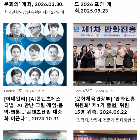
문회의’ 개최, 2026.03.30.
드 2026 포럼' 개
최,2025.09.23
한국만화영상진흥원은 지난 27일 비
즈니스센터 세미나실에서 ‘2026년
경기도와 경기콘텐츠진흥원(경콘진)
상반기 정책자문회의’를 개최하고 만
은 오는 26일부터 27일까지 수원컨
화·웹툰 산업의 미래 경쟁력을 위한
벤션센터 전시홀2에서 'K-컬처 트렌
정책자문위원회를 본격 가동한다고
드 2026 포럼'을 개최한다고 3일 밝
31일 밝혔다.이번 출범한 정책자문위
혔다.올해로 4회째인 포럼은 매년 대
원회는 진흥원 '정관' 및 '자문위원회
한민국 문화기술과 대중문화의 흐름
운영 규정'에 근거해 설치됐으며 만화
을 결산하고 이듬해 트렌드를 전망하
·웹툰 산업 전 분야를 아우르는 전문
는 자리다.포럼은 총 5개 세션으로 나
가 10명으로 구성됐다.위원회는 위원
뉘어 진행된다.오는 26일에는 △문화
장을 맡은 박석환 재담미디어 이사를
기술과 인공지능(AI) △대중음악 △
필두로 산업, 제작, 창작, 법제도, 교
웹툰 세션이 열리고, 27일에는 △영
Focus/보도
·
2024. 12. 9.
Focus/보도
·
2024. 6. 22.
육, 연구, 정책, 역사, 문화, 젠더 등 각
화 △드라마와 예능 세션이 이어진다.
분야의 전문 식견을 갖춘 전문가들이
각 세션은 해당 분야 전문가들의 발제
[이데일리] [AI콘텐츠페스
[문화체육관광부] ‘만화진흥
참여한다.위원들의 임기는 위촉식과
와 토론으로 90분간 진행된다.문화기
티벌] AI 만난 그림·게임·음
위원회’ 제1기 출범, 위원
첫 자문회의가 개최된 지난 27일부터
술과 AI 세션에는 신보슬 토탈미술관
악·웹툰…"콘텐츠산업 대중
15명 위촉, 2024.06.22
1년이며, 향후 진흥원의 중장기 발전
큐레이터, 정해운 닷밀 대표, 손미미
화 이끈다" , 2024.10.31
- 창작자, 산업계, 전문가 등 다양한 분
전략과 신규 과제 발굴, 미래 정책 제
미디어 아티스트가 참여해 기술과 예
인공지능(AI)이 만든 작품은 과연 예
야의 위원으로 균형 있게 구성- 임기
안 등 실무형 자문 기구로서 중추적인
술의 융합, AI 시대 문화 예술의 확장
술일까. 아무렇게 마구 그린 그림
2년, 위원장은 호선 예정 … 6월 21일
역할을 수행하게 ..
가능성을 짚는다.이어 열리는 대중음