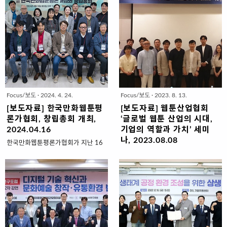
을 AI가 유명 작가의 화풍으로 바꿔
위촉식 및 1차 회의 개최 문화체육관
악 세션에서는 조일동 한국학중앙..
준다면. 고전 명작을 AI가 재해석하면
광부(이하 문체부, 장관 유인촌)는 만
어떤 모습일까.AI가 몰고 온 콘텐츠
화 창작과 만화산업 진흥의 자문을 위
산업의 변화상을 한눈에 조망할 수 있
한 ‘만화진흥위원회’를 처음으로 구성
는 행사가 열린다. 오늘(31일) 삼성동
하고, 6월 21일(금) 제1기 위원을 위
코엑스에서 개막해 2일까지 열리는
촉한다. ‘만화진흥위원회’는 2020
‘AI 콘텐츠 페스티벌 2024’다. 문화
년 12월 ｢만화진흥에 관한 법률｣ 개
체육관광부, 한국콘텐츠진흥원이 ‘AI
정에 따라 그 설치 근거가 마련됐
로 만나는 새로운 콘텐츠 세상’을 주
다. 제1기 위원들의 임기는 위촉일로
Focus/보도
·
2024. 4. 24.
Focus/보도
·
2023. 8. 13.
제로 AI 콘텐츠 창작의 활성화와 대중
부터 2년이며, 위원장과 부위원장은
화를 위해 올해 첫선을 보이는 행사
위촉식과 같은 날 열리는 첫 회의에서
[보도자료] 한국만화웹툰평
[보도자료] 웹툰산업협회
다.[중략]블링크먼의 기조강연에 뒤이
호선한다. 만화진흥위원회는 만화
론가협회, 창립총회 개최,
‘글로벌 웹툰 산업의 시대,
어 ‘창작과 산업의 경계에서 AI를 바
기본계획 및 시행계획의 수립·시행 등
2024.04.16
기업의 역할과 가치’ 세미
라보다’를 주제로 한 대담이 열린
만화 창작과 만화산업의 진흥에 관한
나, 2023.08.08
한국만화웹툰평론가협회가 지난 16
다. AI 기술이 콘텐츠 창작과 산업에
주요 사항을 자문하기 위한 기관이
일 오후 7시 한국웹툰산업협회 제3강
사단법인 한국웹툰산업협회(회장 서
미치는 영향을 살펴보는 대담 코너엔
다. 위원은 ｢만화진흥에 관한 법률｣
의실에서 창립총회를 개최했다.해당
범강)가 지난 8일 여의도 전경련회관
‘공포의 외인구단’, ‘아마게돈’ 등의 작
제3조의2..
협회는 대한민국 최초로 사단법인을
에서 ‘글로벌 웹툰 산업의 시대, 기업
가 이현세 ..
진행한 만화웹툰평론가협회다.이날
의 역할과 가치’를 주제로 세미나를
창립총회에서는 협회 초대 회장으로
개최했다. 이번 세미나에서는 웹툰 산
박세현 만화평론가가 취임됐다. 그 외
업의 중심에서 글로벌 웹툰 시장 개척
이사로는 박석환 만화평론가(재담미
에 나선 국내 웹툰 기업들의 가치를