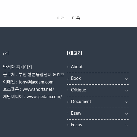
최된다. 각각 드로잉쇼, 교육 현장 최
다. 박석환 재담미디어 이사는 "제작
교직원 표창 및 장기근속패 수여식,
LINC+사업단은 ‘산학협력 성과 공유
첨단 기술 적용 사례, 인공지능(AI)과
사에서 다양하게 만들더라도 유통사
협력업체 감사패 수여식을 진행했다.
회’를 지난 2월 15일부터 17일까지
디지털 저..
에서 보이는 1위부터 ..
이날 행사는 코로나19 감염예방을 위
3일간 진행했다고 밝혔다. 이번 행사
이전
다음
해 철저한 방역수칙 준수 하에 교직원
는 지난 5년간 추진된 한국영상대학
과 수상자들이 참석한 가운데 이뤄졌
교 LINC+사업단의 성과를 공유하고
다. 우수교직원 수여식에서 이사장상
확산를 위해 마련되었으며 본교 영상
은 음향제작과 유문연 교수와 대학본
연출과 등 20개 학과 교수와 영상 및
부 이성운 직원이 수상했다. 총장상은
콘텐츠 분야 주요 가족회사들로 구성
소개
카테고리
특수영상제작과 이동호 교수와 만화
된 12개 장르별 산업협의회 관계자
웹툰콘텐츠과 박석환 교수, 대학본부
등 130여 명이 참석했다. 유재원 총
About
박석환 홈페이지
이태운 직원과 이유현 직원이 받았다.
장은 개회사를 통해 “한국영상대학교
근무처 : 부천 웹툰융합센터 801호
우수교직원으로 선정된 교직원들은
는 콘텐츠 제작 분야에 특화된 대학으
Book
"우리 대학이 29년 간 굳건히 이 자리
로 LINC+사업을 통해 대학이 가진 인
이메일 : tony@jaedam.com
에 있을 수 있었던 것은 교직원과 학
적, 물적 자원을 기업에 지원하고 그
쇼츠웹툰 :
www.shortz.net/
Critique
생들의 노력이 있었기에 가능했다"며
과정에 학생들을 참여시켜 현장형 인
재담미디어 :
www.jaedam.com/
"앞으로도 대학 구성원으로서 대학발
재를 양성하는 한편, 관련 산업 성장
Document
전을 위해 최선을 다하겠다"고 입을
에 기여했다.”라면서 “기업가분들과
Essay
모았다. 유재원 총장은 "한국영상대가
교수님들이 함께 만들어 낸 산학협력
어엿..
체제를 더욱 고도화해서 산학연이 ..
Focus