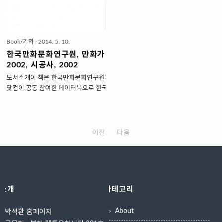
만화가의 길을 걷고 있는 이현세, 김
bid=157007 저자소개한국만화문화
동화, 이희재, 박재동 등의 축전도 담
화문화연구원 우리만화 역사와 현장을 발
겨져 있다. 그리고 다양한 평론과 함
석·평가하는 한편, 만화 발전을 위한 비
께 작가의 일대기를 사진으로 구성한
축을 위해 만화이론의 연구·집필·교육 
Book/기획
·
2014. 5. 10.
화보와 출생에서부터 현재에 이르기
고 있다. 2년 과정의 평론가 교육 프로그
까지 창작활동을 연보로 일목요연하
한국만화문화연구원, 만화가이드
게 정리해 놓아 자료로서의 가치를 높
2002, 시공사, 2002
였다. 구매정보 한창완 외 저, 조선을
도서소개이 책은 한국만화문화연구원과 코믹플러스
그린 이두호, 씨엔씨레볼루션 간,
닷컴이 공동 참여한 데이터북으로 한국어로 발행된
2008, 종이책 11,000원저자소개한
만화 1만 여 점에 대한 정보를 수록하고 있다. 공포,
창완 세종대학교 만화애니메이션학
드라마, 판타지, 명랑 등 14개 장르로 분류하고, 플
과 교수, 손상익 (주)엔조이삼육오 대
롯의 유사성 등을 기준으로 다시 90여 가지 테마로
표..
나눴다. 별점 평가와 함게 출판사, 출판 연도, 권수,
이전
다음
국적, 독서 대상 등에 대한 구분을 시도했고, 표지 사
진과 만화에 대한 감상을 달았다. 구매정보한국만화
문화연구원/ 코믹플러스닷컴 편저, 시공사 간,
2002, 종이책 12,000원, 절판
http://book.naver.com/bookdb/book_detail.nhn?
소개
카테고리
bid=243167 저자소개한국만화문화연구원한국만
화문화연구원한국만화의 이론적 토대 구축과 재평
About
박석환 홈페이지
가, 연구인력 양성을 위해 1995년 설립된..