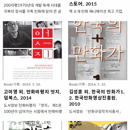
스토어, 2015
200자평1970년대 개발 독재 시대를 살았던 이들의 고난과 열정, 설움과
극복의 정서를 가족 만화에 담아 큰 공감을 얻었다. 대체로 명랑하고 건전
책 소개 만화 애니메이션 최고 기업,
한 내용의 만화를 그린 것으로 기억되지만 작품의 면면을 살펴보면 잔혹
그리고 한국 만화 50년 역사를 이야
하리만큼 비극적인 요소가 많았고 마케팅 측면의 고려도 상당했다. 1970
기하다 한국을 대표하는 만화 애니메
년대부터 단행본, 잡지, 신문으로 매체를 옮겨 가며 독자와 함께 작품을 성
이션 콘텐츠 기업 대원그룹은 국내 최
장시킨 전략적 만화가였다. 독고탁으로 대표되는 캐릭터 중심의 만화 창
초 TV 애니메이션 〈달려라 하니〉,
작 풍토를 조성했다. 자신의 첫 독자를 마지막 작품까지 유지했던 작가다.
〈떠돌이 까치〉, 〈영심이〉 등 창
http://www.aladin.co.kr/shop/wproduct.aspx?
작 애니메이션을 제작했으며 출판, 방
ItemId=128924473http://www.yes24.com/24/goods/57950247?
송, 게임, 캐릭터 사업 등 다양한 영역
Pcode=009 이상무1972년 발..
에서 한국 만화의 발전을 꾀하고 있
다. 최근에는 미국의 워너브라더스사
의 주요 캐릭터 라이선싱 사업 계약을
체결하면서 콘텐츠 라이선싱 기업으
Book/기획
·
2014. 5. 10.
Book/기획
·
2014. 5. 10.
로서는 국내 최고로 우뚝 설 전망이
다. 이런 대원그룹이 있기까지는
고미영 외, 만화비평지 엇지, 01호, 팬
김성훈 외, 한국의 만화가1,
1960년대에 만화가로 입문하여 국내
덤북스, 2014
2, 한국만화영상진흥원,
만화 산업의 기반을 구축해온 정욱 회
2010
도서정보 만화비평지 『엇지』 제1권. 한국만화
장의 도전과 의지의 역사가 있었다.
100년이 넘어가는 시점에서 만화비평문화에 대한
도서정보 「만화규장각지식총서」
그의 50년 만화 인생과 대원그룹이
굶주림으로 창간되었다고 한다. 이 책은 인터뷰, 문
제10, 11권 『한국의 만화가』 1, 2
걸어온 길을 반추하는 것은 한국의 만
화읽기, 평론, 발언대, 리뷰 등으로 구성되어있고, 세
권. 2009년 2월 부천만화정보센터
화가 겪어온 명암의 역사를 되돌아보