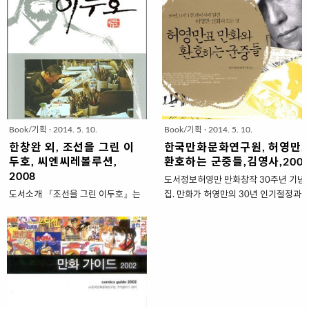
계적으로 이슈가 되고 있는 한국웹툰의 현황부터 한
(현 한국만화영상진흥원)에서 ‘한국만
는 ..
국만화의 근현대사를 아우르는 주제 등 다양한 만화
화를 대표하는 생존 작가 20인’에 대
문화에 대한 비평이 실려있다. 구매정보 저자 고미
해 설문조사하여 선정한 이두호, 이현
영, 김경임, 김상희, 김성훈, 김정영|팬덤북스
세, 김수정, 황미나, 이상무, 이충호,
|2014.04.23 페이지 180|ISBN
김동화, 윤태호, 강도하, 박재동 등 우
9788994792811|판형 규격외 변형 가격 |
리 시대를 대표하는 한국만화가 20인
12,000원
과의 인터뷰를 실었다. 저자인 김성
http://book.naver.com/bookdb/book_detail.nhn?
훈, 박석환, 서찬휘가 만화가들과 함
bid=7518916&sug=thumb 목차 프롤로그 : 만화
께 한국만화의 성장과 미래에 대해 논
Book/기획
·
2014. 5. 10.
Book/기획
·
2014. 5. 10.
비평지《엇지》창간 인사 - 창간 기념 떼담 한국 만
의한다. 인터뷰에 동행한 웹툰 작가가
화비평의 현실과 만..
‘만화가가 만화가를 만나다’라는 테마
한창완 외, 조선을 그린 이
한국만화문화연구원, 허영만
로 창작한 웹툰도 수록됐다. 2009년
두호, 씨엔씨레볼루션,
환호하는 군중들,김영사,200
봄부터 가을까지 ‘네이버 캐스트’의
2008
도서정보허영만 만화창작 30주년 기념 
‘한국인’을 통해 소개된 내용을 엮은
도서소개 『조선을 그린 이두호』는
집. 만화가 허영만의 30년 인기절정과 
것이다. 구매정보 김성훈, 박석환, 서
우리 민족의 고유한 정서를 만화로 승
해독하는 책이다. 만화가 시험에 낙방, 
찬휘 저, 한국의 만화가1, 2, 한국만화
화시킨 이두호 작가의 교수 정년퇴임
시절, 좌절과 실패를 딛고 선 한국만화
영상진흥원..
을 기념하는 헌정 평론집으로, 세종대
전설, 허영만의 만화 승부론과 함께 그의
에서 함께 후학을 양성했던 한창완 교
기관리법과 창작론을 공개했다.구매정
수와 손상익, 박인하, 박석환, 김낙호
화연구원 저, 허영만표 만화와 환호하는 
등의 만화평론가들의 심도 깊은 작가
영사 간, 2004, 종이책 11,900원
론이 펼쳐진다. 또한 이두호와 함께
http://book.naver.com/bookdb/book_