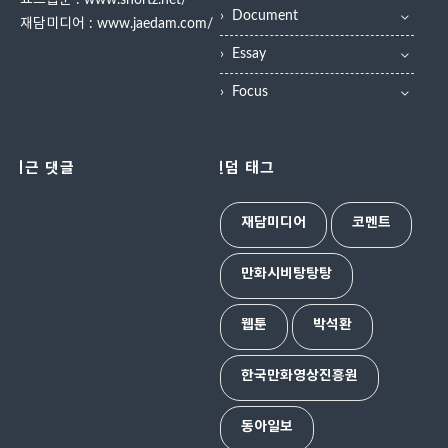
쇼츠웹툰 :
www.shortz.net/
Document
재담미디어 :
www.jaedam.com/
Essay
Focus
최근 댓글
랜덤 태그
재담미디어
코멘트
만화시비탕탕탕
웹툰
박석환
한국만화영상진흥원
동아일보