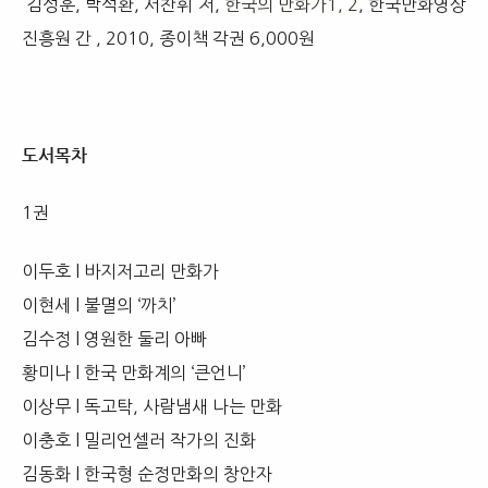
김성훈, 박석환, 서찬휘 저,
한국의 만화가1, 2
, 한국만화영상
진흥원 간 , 2010, 종이책 각권 6,000원
도서목차
1권
이두호 l 바지저고리 만화가
이현세 l 불멸의 ‘까치’
김수정 l 영원한 둘리 아빠
황미나 l 한국 만화계의 ‘큰언니’
이상무 l 독고탁, 사람냄새 나는 만화
이충호 l 밀리언셀러 작가의 진화
김동화 l 한국형 순정만화의 창안자