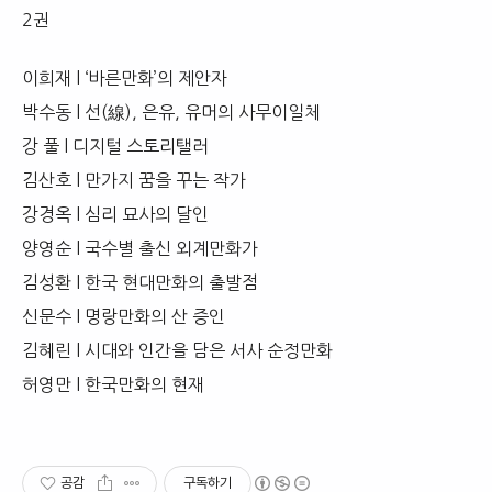
2권
이희재 l ‘바른만화’의 제안자
박수동 l 선(線), 은유, 유머의 사무이일체
강 풀 l 디지털 스토리탤러
김산호 l 만가지 꿈을 꾸는 작가
강경옥 l 심리 묘사의 달인
양영순 l 국수별 출신 외계만화가
김성환 l 한국 현대만화의 출발점
신문수 l 명랑만화의 산 증인
김혜린 l 시대와 인간을 담은 서사 순정만화
허영만 l 한국만화의 현재
공감
구독하기