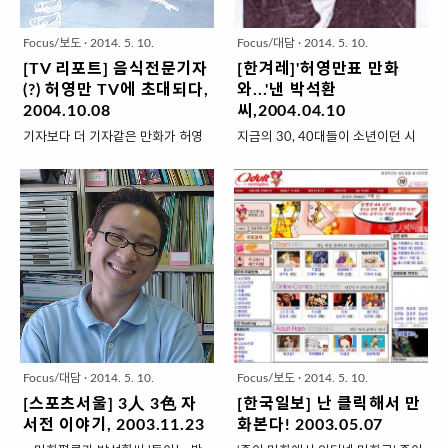
독. 만화평론가 박석환의 대담을 함
으로의 디지털 미디어를 활용한 만
께 실었다. ‘꾼들의 전문용어’‘재미
화 컨텐츠 산업 육성 방안에 대해 논
Focus/보도
·
2014. 5. 10.
Focus/대담
·
2014. 5. 10.
로 읽는 화투이야기’등이 보너스. ●
의 하는 시간을 가졌다. 또한 만화와
[TV 리포트] 음식전문기자
[한겨레]'허영만표 만화
엽기공화국 자·화·상(윤재걸 지음·한
유관사업 종사자들도 대거 참여, 각
(?) 허영만 TV에 초대되다,
와...'낸 박석환
국정치인물연구소)=전직 신문기자
국 발제자들의 발표가 끝난 뒤에는
2004.10.08
씨,2004.04.10
출신의 정치평론가인 저자가 내년
질의 응답을 통해 더욱 심도있는 의
기자보다 더 기자같은 만화가 허영
지금의 30, 40대들이 소년이던 시
대선을 앞두고 과거 대선정국을 날
견들을 주고 받았다.일본의 타카하
만지금까지 드라마나 영화로 만들
절, ‘허영만’이란 이름은 곧 ‘만화’라
카롭게 돌아봤다. ‘차기 대선후보의
시 노부유키(일본. 스튜디오 하드디
어진 허영만의 만화는 모두 10개.
는 단어와도 같았다. 그리고 그들이
조건-통일과 복지의 리더십’등 머릿
럭스)씨는 ‘휴대전화 컨텐츠와 디지
지금 진행되는 것까지 합치면 무려
어른이 된 지금까지도 허씨의 펜은
글에 이어 노무현 대통령의 코드인
털 만화의 미래에 대해’, 중국의 덩
12개다. 그 이유는 바로 탄탄한 취
쉬지 않고 ‘꿈’을 그려내고 있다. 데
사를 지적한 ‘코드인사가 ..
웨이펑(스네일문화전파..
재에서 나온 치밀한 이야기 구조에
뷔 31년째임에도 최고 인기작가의
있다. 10월 7일 저녁 10시 KBS1
자리를 유지하면서도 명성을 더욱
`TV책을말하다`는 음식전문기자라
공고하게 쌓아가고 있는 이 경이로
고 말해도 손색없는 허영만의 진면
운 작가는 동시에 수많은 후배들에
목을 보여줬다. 이날 다뤄진 만화는
게 이상적인 본보기였다. 실제
현재 동아일보에 연재되고 있는 `식
1990년대 이후 한국 만화계의 중
객`. 장편만화로서는 최초로 2년여
견으로 활동 중인 작가들 가운데 상
Focus/대담
·
2014. 5. 10.
Focus/보도
·
2014. 5. 10.
동안 종합일간지에 실리고 있는 작
당수가 허영만의 작품을 보며 자란
[스포츠서울] 3人 3色 자
[한국일보] 난 클릭해서 만
품이다. 공동진행자인 고은주(소설
세대라고 해도 과언이 아니다. 허씨
서전 이야기, 2003.11.23
화본다! 2003.05.07
가), 정재승(고려대 교수), 김용석(영
의 〈무당거미〉를 보고 만화가가