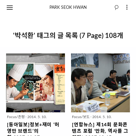
PARK SEOK HWAN
'박석환' 태그의 글 목록 (7 Page) 108개
Focus/촌평
·
2014. 5. 10.
Focus/보도
·
2014. 5. 10.
[동아일보]정보+재미 ‘허
[연합뉴스] 제14회 문화콘
영만 브랜드’의
텐츠 포럼 '만화, 역사를 그