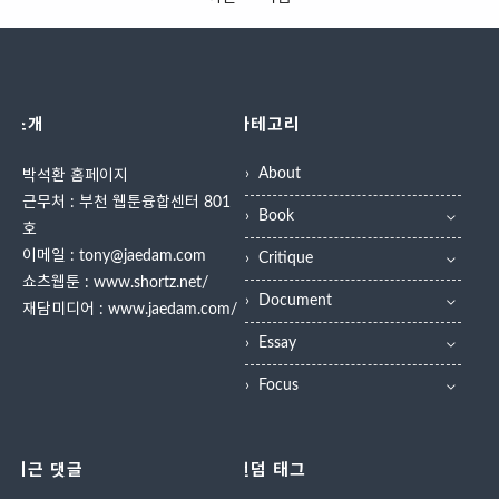
그것. 필요한 부분에 소리를 넣고 중
(Moving Comics)는 스캔받은 만화
요한 장면에서는 등장 인물이나 사
의 컷 사이에 동영상과 음향효과를
물들이 비록 단순한 동작이지만 움
가미해 내용의 현실감을 더해주고
직이는 모습을 보여주기도 한다.좀
있다. 출판 만화를 훼손하지 않으면
더 부연하면 이렇다. 만화내용 중 문
서도 시청각을 활용한 새로운 개념
소개
카테고리
을 여는 장면에서 정말로 문열리는
의 만화 서비스다.무빙코믹스에서
소리가 난다. 더불 어 장면에 어울리
는 내용 중 쓰레기통이 넘어지면, 그
About
박석환 홈페이지
는 배경음악과 효과음이 흐르기도
소리가 현실처럼 들리게 된다. 또 주
근무처 : 부천 웹툰융합센터 801
한다. 또한 말풍 선이 나타났다 사라
요배경이 축소 또는 확대될 경우 이
Book
지고 인물이 움직이기도 한다.등장
를 동영상으로 구현, 시각 효과를 더
호
인물이나 사 물들에 간단한 움직임
했다. 또한 장면에 어울리는 배경음
이메일 : tony@jaedam.com
Critique
을 부여함으로써 각 페이지의 주요
악과 효과음이 흐르며, 시간의 흐름
쇼츠웹툰 :
www.shortz.net/
이미지들을 독자가 확실히 느낄 수
에 따라 대화창이 나타났다 사라진
Document
재담미디어 :
www.jaedam.com/
있도록 하려는 목적에서다. 현재
다. 경우에 따라 만화의 등장인물이
Essay
'Always' '사립갱생고교' '진짜 사나
컷을 뚫고 뛰쳐나와 상황을 극적으
이' 등 세..
로 표현하는 등 읽는 재미에 보..
Focus
최근 댓글
랜덤 태그