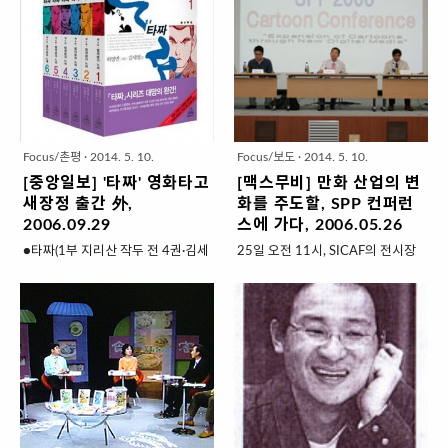
돌아갈 정도로 급변하는 디지털 시
습니다.”(데라사와 다이스케 씨) “일
보러 가자..
비평가, 문화활동가, 그..
대에 우리네 삶은 지금 세계사의 흐
본 음식에는 계란이 빠지지 않는 것
름 어디에 위치하며, 어디로 가고 있
같아요. 일본에 함께 간 후배가 귀국
는지 불안하기조차 하다. 이 같은 불
후 당분간 계란을 안 먹겠다고 할 정
안의 시대에 한국출판마케팅연구소
도였습니다.”(허영만 씨) 본보에 인
(소장 한기호)가 격주간 출판소식지
기리에 연재 중인 만화 ‘식객’의 작
‘기획회의’ 200호를 기념, 특집으로
가 허영만(58) 씨와 ‘미스터 초밥
다룬 ‘키워드로 읽는 한국 문화의 지
왕’의 작가 데라사와 다이스케(寺澤
Focus/촌평
·
2014. 5. 10.
Focus/보도
·
2014. 5. 10.
형도’는 많은 것을 시사한다. 단순히
大介·48) 씨가 3일 오후 서울 종로
[중앙일보] '타짜' 영화타고
[맥스무비] 만화 산업의 변
출판산업의 동향을 읽는 수준을 뛰
구 안국동 주한일본대사관 공보문
새장정 출간 外,
화를 주도할, SPP 컨퍼런
어넘어 한국 문화, 나아가 한국 사회
화원에서 만났다. 이들의 만남은 일
2006.09.29
스에 가다, 2006.05.26
가 현재 어떤 지점에 와 있으며, 앞
본국제교류기금 한일 문화교류사업
●타짜(1부 지리산 작두 전 4권·김세
25일 오전 11시, SICAF의 전시장
으로 어떻게 바뀔 것인지를 점검할
의 하나로 마련됐다.‘식객’은 식 재
영 글·허영만 그림) = 추석연휴에 개
뒤에 위치한 국제회의장에서는 차
수 있는 단초를 제시하고 있다. ‘마
료를 파는 트럭 행상 ‘성찬’이 맛의
봉된 동명영화의 원작중 1부가 새
분하고 엄숙한 분위기로 SPP 컨퍼
니아 문화’, ‘1인 미디어’, ‘미래의 가
장인을 찾아 전국을 누비며 요리 비
장정으로 재출간됐다. 우연한 기회
런스가 진행 되었다.박석환(만화 평
족’, ‘미술품 쇼핑’, ‘인터넷 만화’, ‘탈
법을 소개하는 작품. ‘미스터 초밥
에 타짜의 길에 들어선 주인공이 전
론가, (주)시공사 콘텐츠연구실장)씨
(脫)민족’, ‘잘 죽음’..
왕’은 최고의 초밥 요리사를 꿈꾸는
국을 떠돌며 경험하게 되는 절절한
의 사회로 진행된 컨퍼런스에는 ‘새
소년 쇼타의 도전..
현실과 인간군상의 면면을 담았다.
로운 디지털 미디어 환경에 대한 만
서사적 구조와 심리묘사가 탁월한
화의 확장’이라는 주제를 통해 한,
도박 오디세이. 개정판 발간에 맞춰
중,일 아시아 3개국의 패널들이 참
두 작가와 영화 ‘타짜’의 최동훈 감
가, 각 국의 만화 산업의 현황과 앞