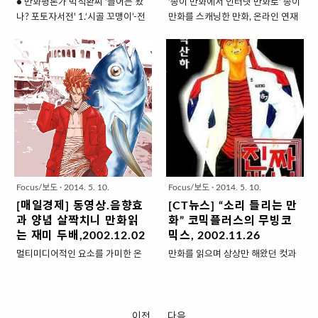
● 만화평론가 박석환씨 '들어는 봤
‘종이 만화에서 인터넷 만화로’ 종이
산대 교수)와 함께 `허영만표 만화
되기로 결심한 박산하씨를 비롯해
나? 포토자서전' 1.‘시골 꼬맹이’-전
만화를 스캐닝한 만화, 온라인 연재
와 환호하는 군중들`을 저술한 만화
허씨 만화를 통해 만화가의 꿈을 키
남 무안군 망운면 하고도 앞창포구
목적으로 만들어진 만화, 복합미디
평론가 박석환과 저자인 허영만이
운 작가들이 수두룩하다. 요즘 활발
까지 쭉쭉 들어가야 찾는 내 고향~
어기술을 이용한 만화 등 만화의 디
이날 무대를 꾸몄다. 화면속 장소는
하게 활동하는 만화평론가 박석환
서울에서 초등학교를 다니기 전까
지털화가 급속히 진행되고 있다. 인
충남 서산 갯벌. 낙지를 잡는 어부를
(31)씨 역시 허영만 만화와 함께 성
지~그리고 졸업하기 전 방학만 되
터넷 만화방의 선두 주자인 코믹플
취재하는 허영만의 모습이..
장한 ‘허영만 키드’다. 초등학교..
면 찾아갔던 그 포구 마을~우리 할
러스닷컴의 작품수는 지난달 1만
머니 댁 앞에서. 5살쯤 됐을까?
5,000권을 넘어섰다. 소규모 만화
2.‘제도병에서 교구 제작자로’-첫 직
대여점의 두 배이며 초대형 만화방
장은 교구제작업체~만화가가 되겠
의 절반에 이르는 규모이다. 베스트
다는 절대명제를 지니고 교구제작
애니메, 이코믹스, Candy33, 이재
업체에 일러스트 담당으로 취직. 곧
학닷컴, 봉성기획 등의 수록 작품도
일러스트뿐만이 아니라 학습시 사
2,000권~ 1만여권에 이르고 있다.
Focus/보도
·
2014. 5. 10.
Focus/보도
·
2014. 5. 10.
용되는 여러가지 도구를 제작하는
인터넷 만화방이 5년 전
[매일경제] 동영상.음향효
[CT뉴스] “소리 들리는 만
일도 담당하게 됐다. 3.‘내 마음으로
500~1,000권으로 출발했다는 점
과 양념 살짝치니 만화읽
화” 코믹플러스의 무빙코
삭발을…’-그때는 최선의 선택이 지
을 상기하면 괄목할 만한 성장이다.
는 재미 두배,2002.12.02
믹스, 2002.11.26
금은 최악인 경우도 있겠지~ 등단,
일반 만화대여점이나 만화방의 보
멀티미디어적인 요소를 가미한 온
만화를 읽으며 상상만 해왔던 컷과
첫 출판 그리고 일간지 칼럼 연재가
유작품은 5,000~3만6,000여 종
라인 만화가 등장했다.지난 10월부
컷 사이의 공백을 이제는 배경음악
이어지면서 때로 숨고 싶었고 뭔가
정도이다. 뿐만 아니라 인터넷으로
터 인터넷 만화 포털 사이트 코믹플
과 효과음까지 더해 감상할 수 있게
새롭게 출발하고 싶었다. 일단 머리
만 작품을 발표하는 만화가도 늘고
러스( www.comicplus.com)에서
됐다. 지난 10월부터 코믹플러스가
부터~담겨 있는 것을 버리자 했는..
있고, 음성ㆍ에니메이션 ..
시 범 서비스중인 '무빙 코믹스'가
시범 서비스 중인 무빙코믹스
이전
다음