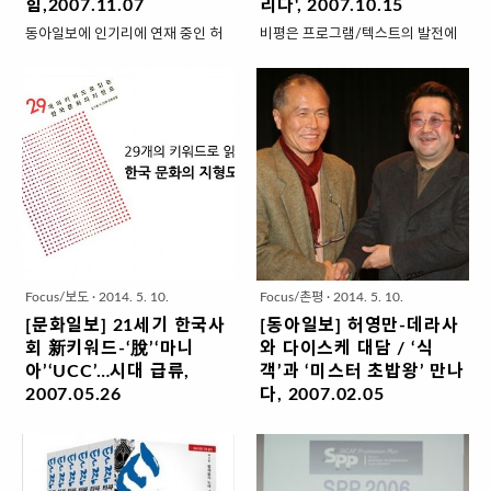
힘,2007.11.07
리다', 2007.10.15
동아일보에 인기리에 연재 중인 허
비평은 프로그램/텍스트의 발전에
영만 화백의 만화 ‘식객’을 스크린에
매우 생산적 기여를 한다. 이러한 점
옮긴 영화 ‘식객’이 지난 주말 박스
에 비춰볼 때, 현재 우리 사회의 미
오피스 1위(전국 관객 51만 명)를
디어 프로그램/텍스트 비평 담론은
차지하면서 ‘허영만의 콘텐츠는 실
매우 부진한 상태입니다. 활발히 이
패하지 않는다’는 ‘불패 신화’를 이
루어지고 있는 영화 비평의 문화와
어 가고 있다. 특히 가족 단위의 관
크게 대비된다. 여기에는 비평(가)의
객이 많아 허 화백의 만화를 보고 자
전문성 부족이라는 약점도 지적될
란 팬인 30, 40대가 자녀를 데리고
수 있으나, 무엇보다 비평 담론, 비
극장으로 모이고 있다는 것이 제작
평 공간의 부족이라는 근본 한계점
사의 평가다. 한국의 음식을 소재로
을 꼽지 않을 수 없다. 제작자와 학
음식에 대한 철학과 다양한 사람의
자, 비평가, 시청자들 간 특정 프로
Focus/보도
·
2014. 5. 10.
Focus/촌평
·
2014. 5. 10.
이야기를 엮어 낸 만화 식객은 JS픽
그램/텍스트를 사이에 둔 밀도 있는
[문화일보] 21세기 한국사
[동아일보] 허영만-데라사
쳐스가 김래원 남상미 주연의 드라
논의의 기회가 거의 없었다. 결국 표
회 新키워드-‘脫’‘마니
와 다이스케 대담 / ‘식
마로도 제작 중이다. 이 회사는 허
피적 인상주의 비평과 일회적인 토
아’‘UCC’…시대 급류,
객’과 ‘미스터 초밥왕’ 만나
화백의 만화 ‘사랑해’도 안재욱 서지
론, 그로 인한 제작진의 냉담한 반응
2007.05.26
다, 2007.02.05
혜 주연으로 드라마로 만들고 있다.
만 되풀이되어 왔다.에서는 이러한
미래의 가족 핵가족 넘어 다양한 분
허영만-데라사와 다이스케 대담 “가
식객의 제작사 쇼이스트 김동주 대
한계를 극복하고 미디어 비평의 문
열과 융합 21세기 한국은 지금 어디
장 매웠던 것은 낙지볶음이었는데
표는 “사실 영화는 전윤수 감독의
화를 활성화하기 위해 을 정기적으
로 흘러가고 있는 것일까. 눈이 핑핑
뒤통수를 한 대 얻어맞은 느낌이었
‘식객’인데 사람들은 ‘허영만의 식객
로 개최하고 있다. 제작자와 학자,