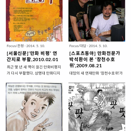
는 탁자 옆에서 캐주얼 차림의 한 작
션 콘텐츠를 스마트폰 애플리케이션으로
연재만화 페이지에서..
소현세자와 송태하 장..
가가 컴퓨터 앞에 앉아 마우스를 바
하기 위한 지원 정책을 적극 추진하고 있다
쁘게 놀리고 있었다. 네이버에 2년
략] 한국만화영상진흥원 박석환 책임은 
째 연재 중인 만화 '싸우자 귀신
콘텐츠 제공자들에게 다양한 기회를 주
아'의 작가 임인스씨다. 현재 80여
수립된 사업”이라며 “사업결과에 따라 
편의 네이버 만화 중 조회 수가 4위
나왔던 걸작들을 중심으로 한 스마트폰
인 1억5000만클릭으로 기록될 정
케이션화 작업도 이어질 수 있을 것”이라
도로 인기가 높다. 하지만 그의 작업
했다.
Focus/촌평
·
2014. 5. 10.
Focus/대담
·
2014. 5. 10.
환경은 인기에 한참 뒤처져 있었다.
http://www.etnews.com/20100225
[서울신문]‘만화 비평’ 연
[스포츠동아] 만화전문가
임 작가만 해도 별도의 작업공간을
m=1 문화콘텐츠, 스마트폰용 앱으로 
간지로 부활,2010.02.01
박석환이 본 ‘창천수호
마련할 형편이 못돼 선배인 임덕영
www.etnews.com
위’,2009.08.21
최근 몇 년 새 맥이 끊긴 만화비평지
사장의 작업장을 임시로 빌려 쓰고
가 다시 부활했다. 상명대 만화디지
대망의 새 연재만화 ‘창천수호위’가
있다. [중략] 경기디지털콘텐츠진흥
털콘텐츠학부가 펴낸 연간지 ‘만화
24일부터 스포츠동아를 통해 독자
원 권택민 원장은 "만화와 애니메이
비평’ 창간호가 반가운 이유다. 한국
여러분을 찾아간다. 한국 만화계의
션은 영화，게임 등 다른 콘텐츠의
만화 100년을 점검하는 특집으로
거인 이현세 화백의 신작 창천수호
원천 소스(소재)로 가치가 높아 제
구성됐고, 저평가 받는 만화에 대한
위는 우리나라 만화사에 큰 획을 그
작，유통 및 소비가 원활하게..
사회 인식과 만화의 교육적 가치, 학
을 대작으로, 가까운 미래의 통일한
교 만화 교육 등의 내용을 담은 창간
국을 배경으로 한 미래무협 수사극
호에는 박재동 한국예술종합학교
이다. 스포츠동아는 창천수호위의
교수, 박창석 만화평론가, 김창남 대
연재에 앞서 독자들의 이해를 돕기
중문화평론가, 백무현 서울신문 화
위해 만화평론가 박석환(36) 씨의