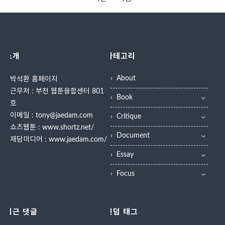
미나를 개최한다고 9일 밝혔다. 이
든, 이른 아침 작업실이나 연구실에
못하다”고 말..
번 세미나는 ‘포털 웹툰산업의 실태
나와 밤늦게 귀가하는 생활은 변함
와 문제점’을 주제로 진행된다. 김철
이 없다. “제자들에게 ‘만화가는 엉
민 문화부 전략콘텐츠산업과장은
덩이로 그린다’는 얘길 자주 해요.
‘정부의 문화 콘텐츠 산업에 대한 지
갑자기 생각날 때 머리로 그리는 게
소개
카테고리
원정책과, 웹툰 유통구조에서의 정
아니에요. 하루에 10시간 넘게 앉아
부의 역할’에 대해 설명할 예정이다.
서 파고들어야 하죠.”‘머털도사’ ‘임
About
박석환 홈페이지
또 ‘인터넷 기반 만화창작 및 작품
꺽정’ ‘장길산’과 같은 만화는 오랜
근무처 : 부천 웹툰융합센터 801
퍼블리싱 사례 발표’와 ‘웹툰의 창작
시간 동안 그가 엉덩이로 그린 작품
Book
과 소비활성화를 위한 정책 연구 보
들이다. 강단에서 제자들에게도 그
호
고서 결과 발표 및 전략 토론’도 마
러한 성실성을 강조한다. 매년 여름
이메일 : tony@jaedam.com
Critique
련됐다. 또 만화가 윤태호씨의 ‘이끼
이면 학교에서 정해진 수업시간 외
쇼츠웹툰 :
www.shortz.net/
의 창작과 유통 및 OSMU 사례발
에 따로 열흘 넘게 학생들을 데리고
Document
재담미디어 :
www.jaedam.com/
표’가 진행되고, 한창완 세종대 교수
‘지옥캠프’를 다녀오는 것도 ‘만화는
Essay
및 박석환 부천만화정보센터 차장,
엉덩이로 그린..
만화가 이희재씨, 이동수 우만연..
Focus
최근 댓글
랜덤 태그