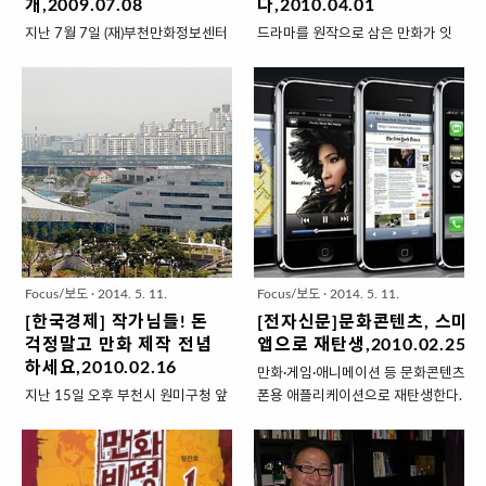
개,2009.07.08
다,2010.04.01
지난 7월 7일 (재)부천만화정보센터
드라마를 원작으로 삼은 만화가 잇
(이하 센터)의 온라인 창작 만화 사
달아 나와 눈길을 끈다. 만화가 드라
이트 ‘코믹타운
마나 영화로 만들어지는 경우는 잦
(http://www.comictown.co.kr)’이
아도 역류(逆流)는 흔치 않다. 게다
새로운 모습을 공개했다. 온라인 창
가 드라마 내용을 그대로 따라간 것
작 만화 사이트 코믹타운은 2006
이 아닌, 각색을 곁들인 외전(外傳)
년 11월 정식 오픈했으나 작가 선정
혹은 번외편이다. 하나의 콘텐츠를
및 지원 방식에서의 난제, 사업비 확
다양하게 활용하는 원소스멀티유즈
보의 어려움 등으로 작년 12월부터
(OSMU)의 대표사례로 평가받는다.
서비스를 중단했으며 지난 6월, 1개
최근 출간된 ‘추노(推奴) 앤솔로지
월 간 재오픈해 오픈 베타 서비스를
낙인’은 지난 25일 막을 내린 KBS
운영하며 고객의 불만사항과 문제
사극 ‘추노’의 뒷 이야기를 그린 만
Focus/보도
·
2014. 5. 11.
Focus/보도
·
2014. 5. 11.
점을 개선했다.코믹타운의 주요서
화다. 근육남들이 인기비결의 하나
[한국경제] 작가님들! 돈
[전자신문]문화콘텐츠, 스마
비스는 코믹타운에 등록된 모든 콘
였던 드라마를 10명의 여성 만화가
걱정말고 만화 제작 전념
앱으로 재탄생,2010.02.25
텐츠를 로그인 없이 이용할 수 있는
가 옮겼다는 점에서 더욱 흥미롭다.
하세요,2010.02.16
만화·게임·애니메이션 등 문화콘텐츠가
만화 콘텐츠 열람 서비스와 자신의
일본에서 활동하는 고야성 작가를
지난 15일 오후 부천시 원미구청 앞
폰용 애플리케이션으로 재탄생한다. 25
저작물을 등록할 수 있는 만화 콘텐
비롯해 조윤, 전진석, 박설아, 윤지
부천만화창작스튜디오 2층에 입주
련업계에 따르면 서울애니메이션센터(SB
츠 등록 서비스로 나눌 수 있다. 현
운 등이 참여해 8개의 단편을 탄생
한 만화콘텐츠제작업체 '플라잉툰'.
경기디지털콘텐츠진흥원, 한국만화영
재 만화 콘텐츠 열람 서비스의 일환
시켰다. 순정 만화계의 중견·신진 작
만화캐릭터 인형들이 잔뜩 쌓여 있
원은 개발자 공모를 통해 만화·게임·애
으로 ‘12부작 웹툰 공모 당선작’이
가들이다.8년간의 중국 억류시절