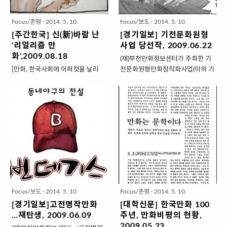
백 등 20여명이 필진으로 참여했다.
논평과 함께 창천수호위에 대한 감
1980년대 만화운동을 펼쳤고, ‘농
상의 폭을 넓혀 줄 국내외 다른 만화
Focus/촌평
·
2014. 5. 10.
Focus/보도
·
2014. 5. 10.
사짓는 만화가’로 널리 알려진 장진
애니매이션 작품들을 소개한다.
[주간한국] 신(新)바람 난
[경기일보] 기전문화원형
영 상명대 교수가 책임편집을 맡았
1990년대 한국 만화계의 거인으로
'리얼리즘 만
사업 당선작, 2009.06.22
다.만화 평론은 꾸준히 유지돼 왔지
군림했던 이현세는 ‘천국의 신화’가
화',2009.08.18
(재)부천만화정보센터가 주최한 기
만 만화 비평을 위한 독립적인 매체
검찰과 마찰을 빚으면서 작품적으
[만화, 한국사회에 어퍼컷을 날리
전문화원형만화창작화사업(이하 기
는 드물었다. 1987년 ‘만화와 시대
로 다운이 되는 시기를 맞았다. 하지
다] '100℃' '태일이' '푸른 끝에 서
전문화원형사업) 기획 공모에서 전
1’이 반짝 출현했다가 사라졌고,
만 최근 이현세가 다시 움직이고 있
다' 등 새로운 경향 담은 작품들 가
세훈 작가의 ‘물위를 뛰다’(가제)가
2003년에 ‘계간만화’가 등장해 8호
다. 한 번 몸을 일으키니 ‘과연 이현
능성 보여줘 “만화가 비판적 역할
최종 선정됐다. ‘물위를 뛰다’는 조
까지 나오다가 중..
세다’ 싶다. 나는 그를 ‘호랑이의 눈
하는 것은 자연스러운 현상 아닌가
선 중기를 배경으로 ‘어리숙하지만
을 가진 사나이’라 부른다...
요?”최근 활발히 출간되는 ‘시사적
달리기를 잘하는 미천한 신분의 소
만화책’에 대한 질문에 박석환 만화
년이 달리기를 통해 나라의 운명을
평론가가 되물었다. 풍자와 해학을
구하는 데 큰 역할을 한다’는 내용의
근간으로 하는 만화 언어에는 분명
역사극으로 스포츠와 역사가 함께
비판의 가능성이 내재해 있다. 우리
녹아 있다. 특히 이 작품의 주인공
만화연대의 설인호 편집장의 말처
‘개떡’은 경기도 일대에서 벌어진 해
럼 “권력은 풍자를 싫어한다.” 풍자
유령전투, 벽제관전투, 행주대첩 등
Focus/보도
·
2014. 5. 10.
Focus/촌평
·
2014. 5. 10.
에는 권력과 관행, 사회구조 등 모든
에서 달리기 능력으로 공훈을 세우
[경기일보]고전명작만화
[대학신문] 한국만화 100
공고한 척하는 것들을 녹여 버리는
는 인물로 조선 판 포레스트 검프라
…재탄생, 2009.06.09
주년, 만화비평의 현황,
힘이 있기 때문이다.전태일 열사의
고 할 수 있다. 이 작품은 오는 8월
2009.05.23