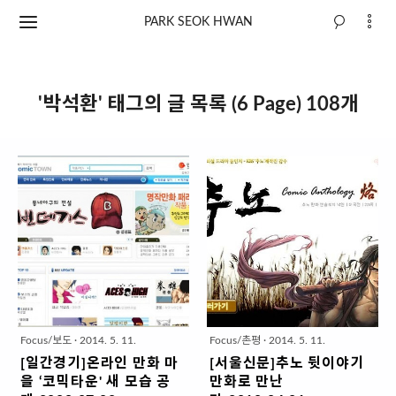
PARK SEOK HWAN
'박석환' 태그의 글 목록 (6 Page) 108개
Focus/보도
·
2014. 5. 11.
Focus/촌평
·
2014. 5. 11.
[일간경기]온라인 만화 마
[서울신문]추노 뒷이야기
을 ‘코믹타운' 새 모습 공
만화로 만난