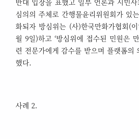
반대 입장을 표했고 일부 언론과 시민
심의의 주체로 간행물윤리위원회가 있는
화되자 방심위는
(
사
)
한국만화가협회
(
이
월
9
일
)
하고
‘
방심위에 접수된 민원은 
련 전문가에게 감수를 받으며 플랫폼의 
했다
.
사례
2.