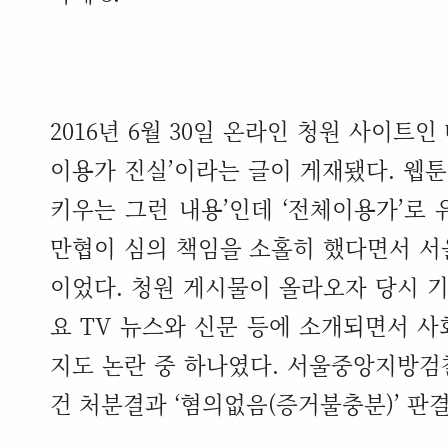
2016
년
6
월
30
일 온라인 청원 사이트인
이용가 진실
’
이라는 글이 게재됐다
.
웹
키우는 그런 내용
’
인데
‘
전체이용가
’
로 
만협이 심의 책임을 소홀히 했다면서 
이었다
.
청원 게시물이 올라오자 당시 
요
TV
뉴스와 신문 등에 소개되면서 사
지도 논란 중 하나였다
.
서울중앙지방검찰
건 처분결과
‘
혐의없음
(
증거불충분
)’
판결