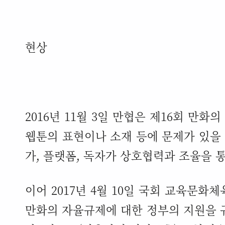
현상
2016
년
11
월
3
일 만협은 제
16
회 만화의
웹툰의 표현이나 소재 등에 문제가 있을
가
,
플랫폼
,
독자가 상호협력과 조율을 통
이어
2017
년
4
월
10
일 국회 교육문화체
만화의 자율규제에 대한 정부의 지원을