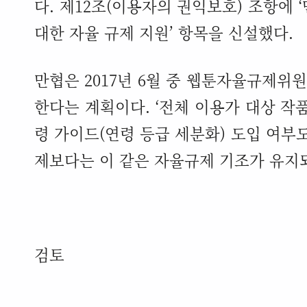
다
.
제
12
조
(
이용자의 권익보호
)
조항에
‘
대한 자율 규제 지원
’
항목을 신설했다
.
만협은
2017
년
6
월 중 웹툰자율규제위원
한다는 계획이다
. ‘
전체 이용가 대상 작
령 가이드
(
연령 등급 세분화
)
도입 여부
제보다는 이 같은 자율규제 기조가 유지
검토