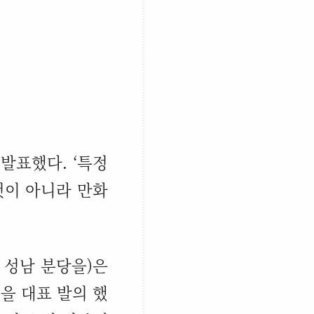
 발표했다
. ‘
특정
것이 아니라 만화
,
성남 분당을
)
은
’
을 대표 발의 했