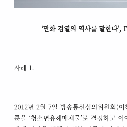
‘
만화 검열의 역사를 말한다
’, 
사례
1.
2012
년
2
월
7
일 방송통신심의위원회
(
이
툰을
‘
청소년유해매체물
’
로 결정하고 이