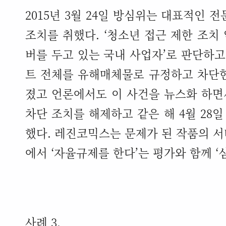
2015
년
3
월
24
일 방심위는 대표적인 전
조치를 취했다
. ‘
청소년 접근 제한 조치
버를 두고 있는 국내 사업자
’
로 판단하고
트 전체를 유해매체물로 규정하고 차단
졌고 언론에서도 이 사건을 뉴스화 하
차단 조치를 해제하고 같은 해
4
월
28
일
했다
.
레진코믹스는 문제가 된 작품의 서
에서
‘
자율규제를 한다
’
는 평가와 함께
‘
사례
3.