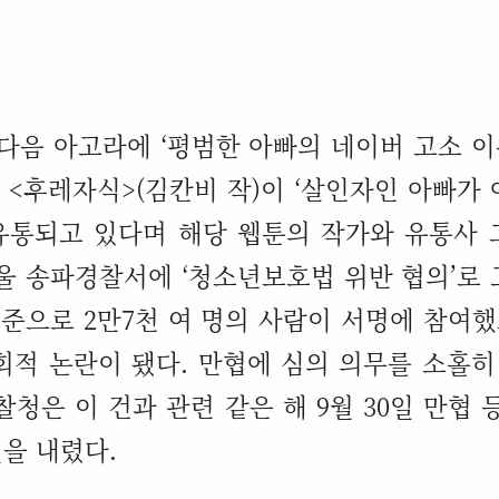
 다음 아고라에
‘
평범한 아빠의 네이버 고소 이
툰
<
후레자식
>(
김칸비 작
)
이
‘
살인자인 아빠가 
유통되고 있다며 해당 웹툰의 작가와 유통사
서울 송파경찰서에
‘
청소년보호법 위반 협의
’
로
기준으로
2
만
7
천 여 명의 사람이 서명에 참여했
회적 논란이 됐다
.
만협에 심의 의무를 소홀히
청은 이 건과 관련 같은 해
9
월
30
일 만협 
을 내렸다
.