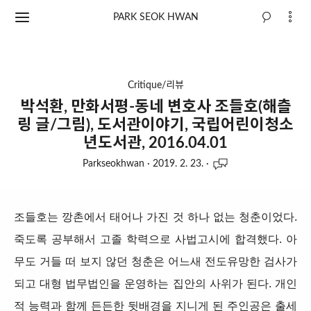
PARK SEOK HWAN
Critique/리뷰
박석환, 만화서평-동네 변호사 조들호(해츨
링 글/그림), 도서관이야기, 국립어린이청소
년도서관, 2016.04.01
Parkseokhwan
·
2019. 2. 23.
·
조들호는 깡촌에서 태어나 가진 것 하나 없는 청춘이었다.
죽도록 공부해서 고졸 학력으로 사법고시에 합격했다. 아
무도 거들 떠 보지 않던 청춘은 어느새 전도유망한 검사가
되고 대형 법무법인을 운영하는 집안의 사위가 된다. 개인
적 능력과 함께 든든한 뒷배경을 지니게 된 주인공은 출세