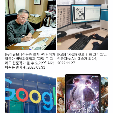
[동아일보] [신문과 놀자!/어린이과
[KBS] “시(詩) 짓고 만화 그리고”…
학동아 별별과학백과]“그림 못 그
인공지능(AI), 예술가 되다?,
려도 웹툰작가 할 수 있어요” AI가
2022.11.27
바꾸는 만화계, 2023.03.31