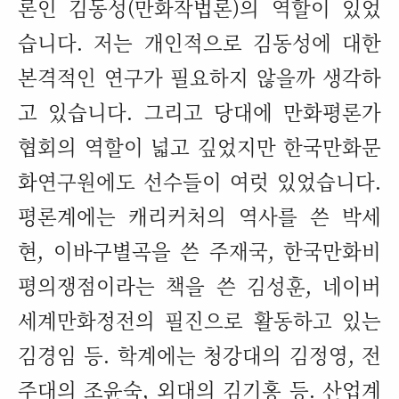
론인 김동성
(
만화작법론
)
의 역할이 있었
습니다
.
저는 개인적으로 김동성에 대한
본격적인 연구가 필요하지 않을까 생각하
고 있습니다
.
그리고 당대에 만화평론가
협회의 역할이 넓고 깊었지만 한국만화문
화연구원에도 선수들이 여럿 있었습니다
.
평론계에는 캐리커처의 역사를 쓴 박세
현
,
이바구별곡을 쓴 주재국
,
한국만화비
평의쟁점이라는 책을 쓴 김성훈
,
네이버
세계만화정전의 필진으로 활동하고 있는
김경임 등
.
학계에는 청강대의 김정영
,
전
주대의 조윤숙
,
외대의 김기홍 등
.
산업계