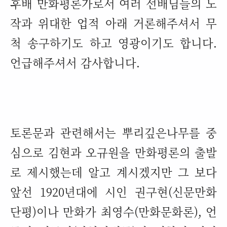
후배 만화평론가로서 여러 선배님들의 노
작과 위대한 업적 아래 거론해주셔서 무
척 송구하기도 하고 영광이기도 합니다
.
언급해주셔서 감사합니다
.
토론문과 관련해서는 뿌리깊은나무를 중
심으로 김현과 오규원을 만화평론의 출발
로 제시했는데 알고 계시겠지만 그 보다
앞선
1920
년대에 시인 권구현
(
신문만화
단평
)
이나 만화가 최영수
(
만화문화론
),
언