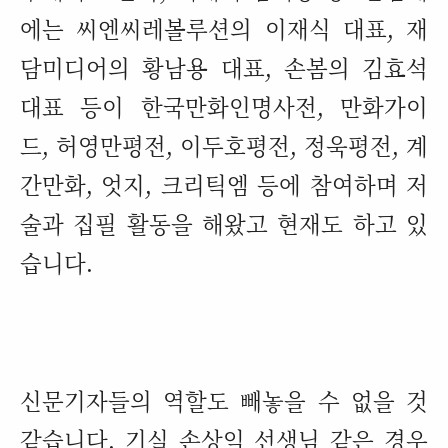
에는 씨엔씨레볼루션의 이재식 대표
,
재
담미디어의 황남용 대표
,
손봄의 김효석
대표 등이 한국만화인명사전
,
만화가이
드
,
허영만평전
,
이두호평전
,
정욱평전
,
계
간만화
,
엇지
,
크리틱엠 등에 참여하며 저
술과 집필 활동을 해왔고 현재도 하고 있
습니다
.
신문기자들의 역할도 빼놓을 수 없을 것
같습니다
.
기실 손상익 선생님 같은 경우