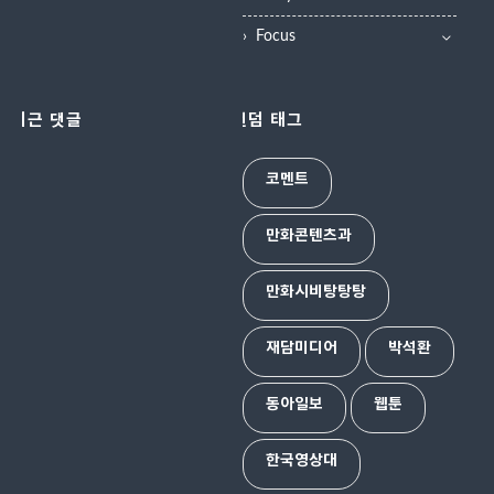
Focus
최근 댓글
랜덤 태그
코멘트
만화콘텐츠과
만화시비탕탕탕
재담미디어
박석환
동아일보
웹툰
한국영상대